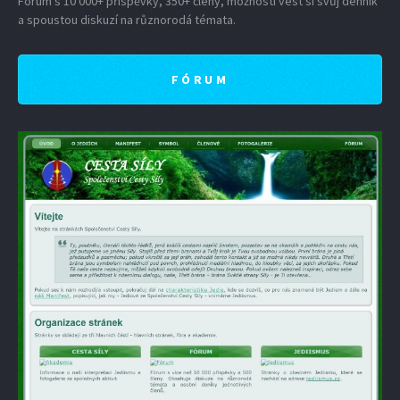
Fórum s 10 000+ příspěvky, 350+ členy, možností vést si svůj denník
a spoustou diskuzí na různorodá témata.
FÓRUM