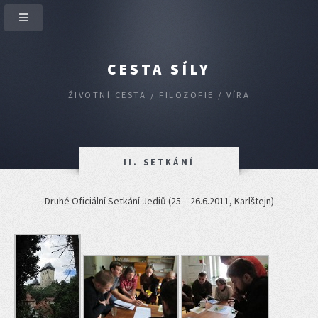
CESTA SÍLY
ŽIVOTNÍ CESTA / FILOZOFIE / VÍRA
II. SETKÁNÍ
Druhé Oficiální Setkání Jediů (25. - 26.6.2011, Karlštejn)