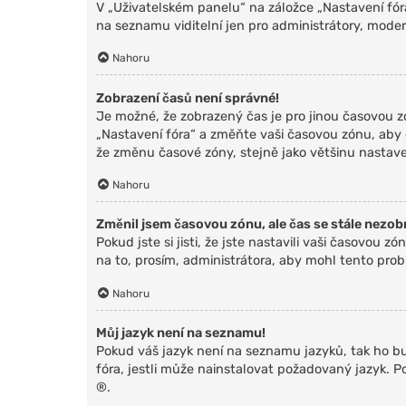
V „Uživatelském panelu“ na záložce „Nastavení fó
na seznamu viditelní jen pro administrátory, moder
Nahoru
Zobrazení časů není správné!
Je možné, že zobrazený čas je pro jinou časovou zó
„Nastavení fóra“ a změňte vaši časovou zónu, aby 
že změnu časové zóny, stejně jako většinu nastaven
Nahoru
Změnil jsem časovou zónu, ale čas se stále nezob
Pokud jste si jisti, že jste nastavili vaši časovo
na to, prosím, administrátora, aby mohl tento prob
Nahoru
Můj jazyk není na seznamu!
Pokud váš jazyk není na seznamu jazyků, tak ho bu
fóra, jestli může nainstalovat požadovaný jazyk. 
®.