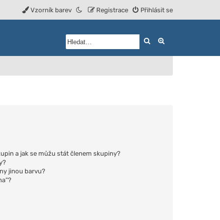
Vzorník barev
Registrace
Přihlásit se
Hledat
Rozšířené vyhled
upin a jak se můžu stát členem skupiny?
y?
iny jinou barvu?
na“?