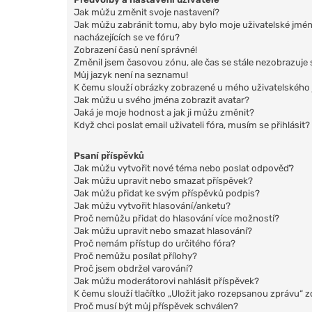
Jak můžu změnit svoje nastavení?
Jak můžu zabránit tomu, aby bylo moje uživatelské jmé
nacházejících se ve fóru?
Zobrazení časů není správné!
Změnil jsem časovou zónu, ale čas se stále nezobrazuje 
Můj jazyk není na seznamu!
K čemu slouží obrázky zobrazené u mého uživatelského
Jak můžu u svého jména zobrazit avatar?
Jaká je moje hodnost a jak ji můžu změnit?
Když chci poslat email uživateli fóra, musím se přihlásit?
Psaní příspěvků
Jak můžu vytvořit nové téma nebo poslat odpověď?
Jak můžu upravit nebo smazat příspěvek?
Jak můžu přidat ke svým příspěvků podpis?
Jak můžu vytvořit hlasování/anketu?
Proč nemůžu přidat do hlasování více možností?
Jak můžu upravit nebo smazat hlasování?
Proč nemám přístup do určitého fóra?
Proč nemůžu posílat přílohy?
Proč jsem obdržel varování?
Jak můžu moderátorovi nahlásit příspěvek?
K čemu slouží tlačítko „Uložit jako rozepsanou zprávu“ 
Proč musí být můj příspěvek schválen?