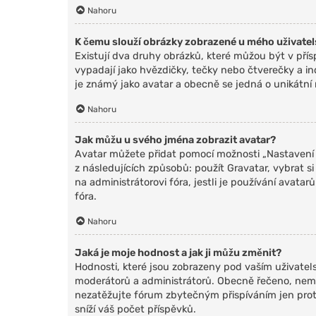
Nahoru
K čemu slouží obrázky zobrazené u mého uživate
Existují dva druhy obrázků, které můžou být v pří
vypadají jako hvězdičky, tečky nebo čtverečky a indi
je známý jako avatar a obecně se jedná o unikátní
Nahoru
Jak můžu u svého jména zobrazit avatar?
Avatar můžete přidat pomocí možnosti „Nastavení a
z následujících způsobů: použít Gravatar, vybrat si
na administrátorovi fóra, jestli je používání avat
fóra.
Nahoru
Jaká je moje hodnost a jak ji můžu změnit?
Hodnosti, které jsou zobrazeny pod vaším uživatelsk
moderátorů a administrátorů. Obecně řečeno, nemů
nezatěžujte fórum zbytečným přispíváním jen proto
sníží váš počet příspěvků.