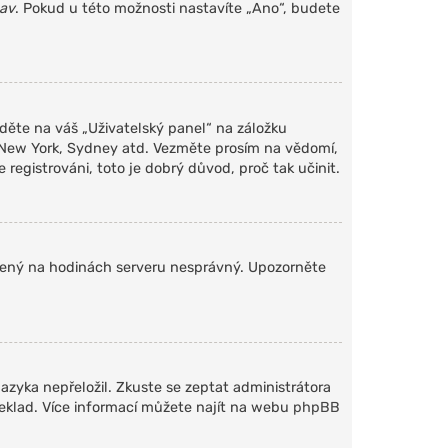
tav
. Pokud u této možnosti nastavíte „Ano“, budete
jděte na váš „Uživatelský panel“ na záložku
n, New York, Sydney atd. Vezměte prosím na vědomí,
registrováni, toto je dobrý důvod, proč tak učinit.
stavený na hodinách serveru nesprávný. Upozorněte
azyka nepřeložil. Zkuste se zeptat administrátora
řeklad. Více informací můžete najít na webu
phpBB