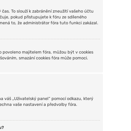
čas. To slouží k zabránění zneužití vašeho účtu
čuje, pokud přistupujete k fóru ze sdíleného
ená to, že administrátor fóra tuto funkci zakázal.
o povoleno majitelem fóra, můžou být v cookies
lašováním, smazání cookies fóra může pomoci.
 na váš „Uživatelský panel“ pomocí odkazu, který
echna vaše nastavení a předvolby fóra.
u?