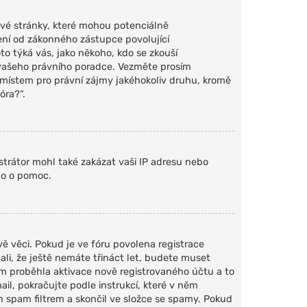
vé stránky, které mohou potenciálně
ení od zákonného zástupce povolující
oto týká vás, jako někoho, kdo se zkouší
e vašeho právního poradce. Vezměte prosím
 místem pro právní zájmy jakéhokoliv druhu, kromě
óra?“.
strátor mohl také zakázat vaši IP adresu nebo
ho o pomoc.
ě věci. Pokud je ve fóru povolena registrace
i, že ještě nemáte třináct let, budete muset
ím proběhla aktivace nově registrovaného účtu a to
il, pokračujte podle instrukcí, které v něm
n spam filtrem a skončil ve složce se spamy. Pokud