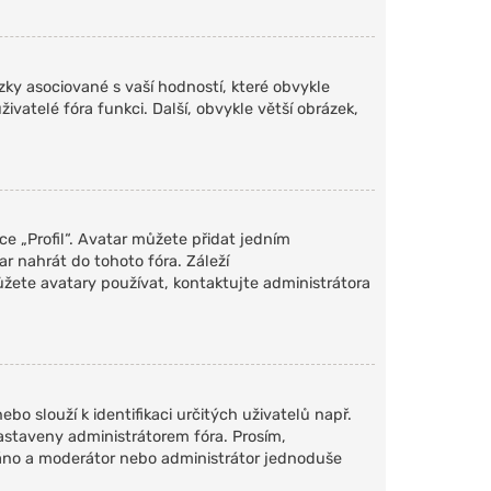
ky asociované s vaší hodností, které obvykle
živatelé fóra funkci. Další, obvykle větší obrázek,
e „Profil“. Avatar můžete přidat jedním
ar nahrát do tohoto fóra. Záleží
můžete avatary používat, kontaktujte administrátora
bo slouží k identifikaci určitých uživatelů např.
astaveny administrátorem fóra. Prosím,
váno a moderátor nebo administrátor jednoduše