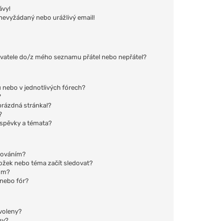
ávy!
nevyžádaný nebo urážlivý email!
ivatele do/z mého seznamu přátel nebo nepřátel?
 nebo v jednotlivých fórech?
?
prázdná stránka!?
?
íspěvky a témata?
edováním?
ložek nebo téma začít sledovat?
rum?
 nebo fór?
ovoleny?
hy?