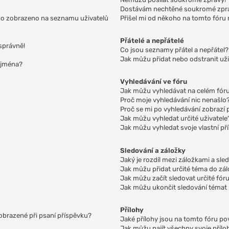
Dostávám nechtěné soukromé zpr
no zobrazeno na seznamu uživatelů
Přišel mi od někoho na tomto fóru 
Přátelé a nepřátelé
správně!
Co jsou seznamy přátel a nepřátel?
Jak můžu přidat nebo odstranit už
 jména?
Vyhledávání ve fóru
Jak můžu vyhledávat na celém fóru
Proč moje vyhledávání nic nenašlo
Proč se mi po vyhledávání zobrazí 
Jak můžu vyhledat určité uživatele
Jak můžu vyhledat svoje vlastní př
Sledování a záložky
Jaký je rozdíl mezi záložkami a sl
Jak můžu přidat určité téma do zá
Jak můžu začít sledovat určité fó
Jak můžu ukončit sledování témat
Přílohy
zobrazené při psaní příspěvku?
Jaké přílohy jsou na tomto fóru p
Jak můžu najít všechny svoje přílo