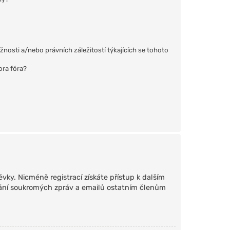
osti a/nebo právních záležitostí týkajících se tohoto
ora fóra?
ěvky. Nicméně registrací získáte přístup k dalším
sílání soukromých zpráv a emailů ostatním členům