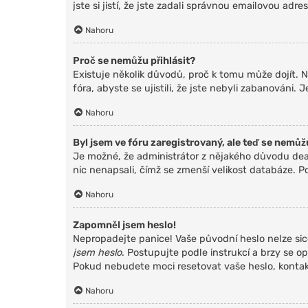
jste si jistí, že jste zadali správnou emailovou ad
Nahoru
Proč se nemůžu přihlásit?
Existuje několik důvodů, proč k tomu může dojít. N
fóra, abyste se ujistili, že jste nebyli zabanováni
Nahoru
Byl jsem ve fóru zaregistrovaný, ale teď se nemůžu
Je možné, že administrátor z nějakého důvodu deak
nic nenapsali, čímž se zmenší velikost databáze. Po
Nahoru
Zapomněl jsem heslo!
Nepropadejte panice! Vaše původní heslo nelze sic
jsem heslo
. Postupujte podle instrukcí a brzy se op
Pokud nebudete moci resetovat vaše heslo, kontakt
Nahoru