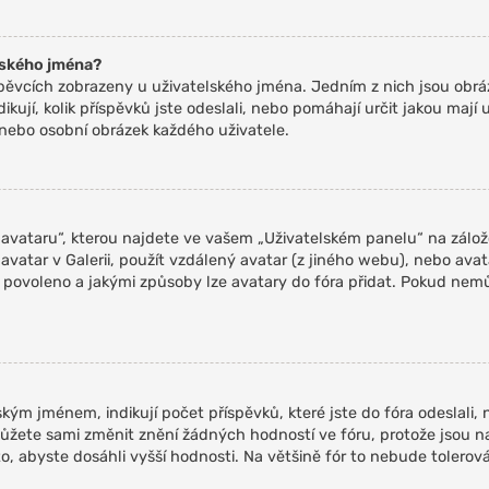
lského jména?
spěvcích zobrazeny u uživatelského jména. Jedním z nich jsou obráz
kují, kolik příspěvků jste odeslali, nebo pomáhají určit jakou mají u
 nebo osobní obrázek každého uživatele.
vataru“, kterou najdete ve vašem „Uživatelském panelu“ na záložc
 avatar v Galerii, použít vzdálený avatar (z jiného webu), nebo avat
arů povoleno a jakými způsoby lze avatary do fóra přidat. Pokud ne
ým jménem, indikují počet příspěvků, které jste do fóra odeslali, ne
žete sami změnit znění žádných hodností ve fóru, protože jsou n
, abyste dosáhli vyšší hodnosti. Na většině fór to nebude tolero