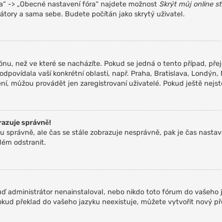
ra“ -> „Obecné nastavení fóra“ najdete možnost
Skrýt můj online s
átory a sama sebe. Budete počítán jako skrytý uživatel.
nu, než ve které se nacházíte. Pokud se jedná o tento případ, pře
odpovídala vaší konkrétní oblasti, např. Praha, Bratislava, Londý
í, můžou provádět jen zaregistrovaní uživatelé. Pokud ještě nejste 
razuje správně!
u zónu správně, ale čas se stále zobrazuje nesprávně, pak je čas na
lém odstranit.
ď administrátor nenainstaloval, nebo nikdo toto fórum do vašeho j
Pokud překlad do vašeho jazyku neexistuje, můžete vytvořit nový p