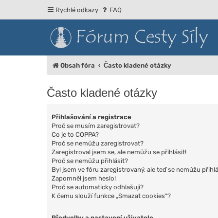
Rychlé odkazy
FAQ
Obsah fóra
Často kladené otázky
Často kladené otázky
Přihlašování a registrace
Proč se musím zaregistrovat?
Co je to COPPA?
Proč se nemůžu zaregistrovat?
Zaregistroval jsem se, ale nemůžu se přihlásit!
Proč se nemůžu přihlásit?
Byl jsem ve fóru zaregistrovaný, ale teď se nemůžu přihlá
Zapomněl jsem heslo!
Proč se automaticky odhlašuji?
K čemu slouží funkce „Smazat cookies“?
Předvolby a nastavení uživatele