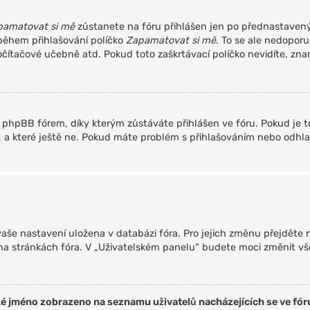
pamatovat si mě
zůstanete na fóru přihlášen jen po přednastavený 
 během přihlašování políčko
Zapamatovat si mě
. To se ale nedoporu
očítačové učebně atd. Pokud toto zaškrtávací políčko nevidíte, znam
phpBB fórem, díky kterým zůstáváte přihlášen ve fóru. Pokud je t
li, a které ještě ne. Pokud máte problém s přihlašováním nebo odh
 vaše nastavení uložena v databázi fóra. Pro jejich změnu přejděte
 na stránkách fóra. V „Uživatelském panelu“ budete moci změnit vš
ké jméno zobrazeno na seznamu uživatelů nacházejících se ve fór