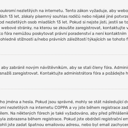
oukromí nezletilých na internetu. Tento zákon vyžaduje, aby webo
ch 13 let, získaly písemný souhlas rodičů nebo nějaké jiné potvrz
nezletilých osob mladších 13 let. Pokud si nejste jisti, jestli se t
 webové stránky, na kterou se zkoušíte zaregistrovat, kontaktujt
oto fóra nemůžou poskytovat právní poradenství a není kontaktním
edně stížnosti a/nebo právních záležitostí týkajících se tohoto f
, aby zabránil novým návštěvníkům, aby se stali členy fóra. Admini
snažíš zaregistrovat. Kontaktujte administrátora fóra a požádejte 
ho jména a hesla. Pokud jsou správné, mohly se stát následující dv
í nezletilých na internetu COPPA a vy jste během registrace zadal
mailem. Na některých fórech je také vyžadováno, aby před přihlášen
a zobrazena během registrace. Pokud jste obdrželi registrační ema
 mohli jste zadat špatnou emailovou adresu, nebo byl email zachyce