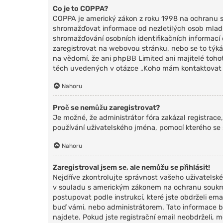
Co je to COPPA?
COPPA je americký zákon z roku 1998 na ochranu s
shromažďovat informace od nezletilých osob mladší
shromažďování osobních identifikačních informací od 
zaregistrovat na webovou stránku, nebo se to týká
na vědomí, že ani phpBB Limited ani majitelé toh
těch uvedených v otázce „Koho mám kontaktovat ohl
Nahoru
Proč se nemůžu zaregistrovat?
Je možné, že administrátor fóra zakázal registrace
používání uživatelského jména, pomocí kterého se 
Nahoru
Zaregistroval jsem se, ale nemůžu se přihlásit!
Nejdříve zkontrolujte správnost vašeho uživatelské
v souladu s americkým zákonem na ochranu soukrom
postupovat podle instrukcí, které jste obdrželi e
buď vámi, nebo administrátorem. Tato informace byl
najdete. Pokud jste registrační email neobdrželi,