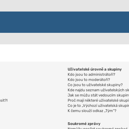
Uživatelské úrovně a skupiny
Kdo jsou to administrátoři?
Kdo jsou to moderátoři?
Co jsou to uživatelské skupiny?
Kde najdu seznam uživatelských sk
Jak se můžu stát vedoucím skupin
sit?!
Proč mají některé uživatelské skup
Co je to „Výchozí uživatelská skupi
K čemu slouží odkaz „Tým“?
Soukromé zprávy
Nemůžu posílat soukromé zprávy!