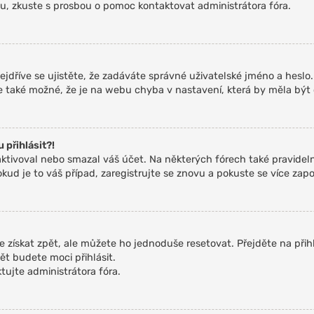
resu, zkuste s prosbou o pomoc kontaktovat administrátora fóra.
ejdříve se ujistěte, že zadáváte správné uživatelské jméno a heslo
. Je také možné, že je na webu chyba v nastavení, která by měla být
 přihlásit?!
tivoval nebo smazal váš účet. Na některých fórech také pravidelně
kud je to váš případ, zaregistrujte se znovu a pokuste se více zapoj
e získat zpět, ale můžete ho jednoduše resetovat. Přejděte na přih
ět budete moci přihlásit.
ujte administrátora fóra.