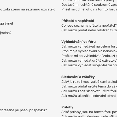
Dostávám nechtěné soukromé zpr
no zobrazeno na seznamu uživatelů
Přišel mi od někoho na tomto fóru 
Přátelé a nepřátelé
správně!
Co jsou seznamy přátel a nepřátel?
Jak můžu přidat nebo odstranit už
 jména?
Vyhledávání ve fóru
Jak můžu vyhledávat na celém fóru
Proč moje vyhledávání nic nenašlo
Proč se mi po vyhledávání zobrazí 
Jak můžu vyhledat určité uživatele
Jak můžu vyhledat svoje vlastní př
Sledování a záložky
Jaký je rozdíl mezi záložkami a sl
Jak můžu přidat určité téma do zá
Jak můžu začít sledovat určité fó
Jak můžu ukončit sledování témat
Přílohy
zobrazené při psaní příspěvku?
Jaké přílohy jsou na tomto fóru p
Jak můžu najít všechny svoje přílo