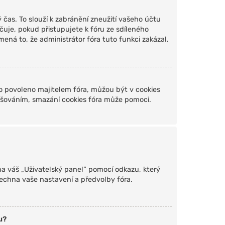
čas. To slouží k zabránění zneužití vašeho účtu
čuje, pokud přistupujete k fóru ze sdíleného
ená to, že administrátor fóra tuto funkci zakázal.
o povoleno majitelem fóra, můžou být v cookies
lašováním, smazání cookies fóra může pomoci.
 na váš „Uživatelský panel“ pomocí odkazu, který
echna vaše nastavení a předvolby fóra.
u?