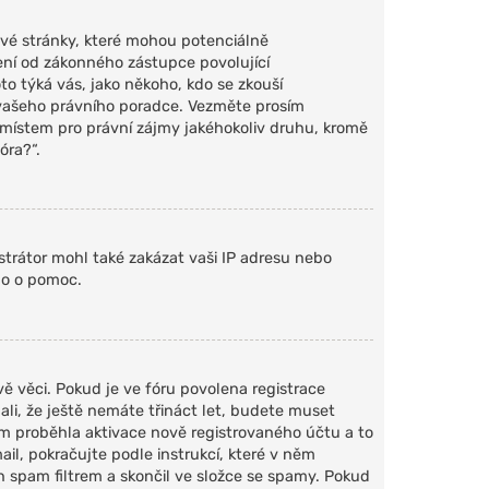
vé stránky, které mohou potenciálně
ení od zákonného zástupce povolující
oto týká vás, jako někoho, kdo se zkouší
e vašeho právního poradce. Vezměte prosím
 místem pro právní zájmy jakéhokoliv druhu, kromě
óra?“.
strátor mohl také zakázat vaši IP adresu nebo
ho o pomoc.
ě věci. Pokud je ve fóru povolena registrace
i, že ještě nemáte třináct let, budete muset
ím proběhla aktivace nově registrovaného účtu a to
il, pokračujte podle instrukcí, které v něm
n spam filtrem a skončil ve složce se spamy. Pokud