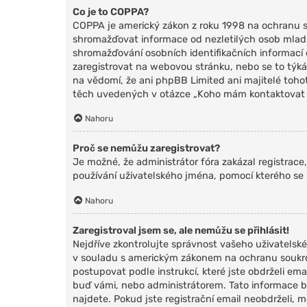
Co je to COPPA?
COPPA je americký zákon z roku 1998 na ochranu s
shromažďovat informace od nezletilých osob mladší
shromažďování osobních identifikačních informací od 
zaregistrovat na webovou stránku, nebo se to týká
na vědomí, že ani phpBB Limited ani majitelé toh
těch uvedených v otázce „Koho mám kontaktovat ohl
Nahoru
Proč se nemůžu zaregistrovat?
Je možné, že administrátor fóra zakázal registrace
používání uživatelského jména, pomocí kterého se 
Nahoru
Zaregistroval jsem se, ale nemůžu se přihlásit!
Nejdříve zkontrolujte správnost vašeho uživatelské
v souladu s americkým zákonem na ochranu soukrom
postupovat podle instrukcí, které jste obdrželi e
buď vámi, nebo administrátorem. Tato informace byl
najdete. Pokud jste registrační email neobdrželi,