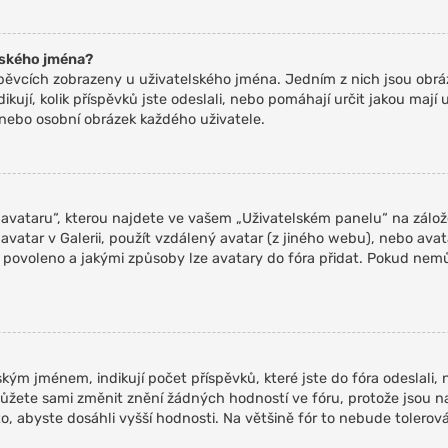
lského jména?
spěvcích zobrazeny u uživatelského jména. Jedním z nich jsou obráz
kují, kolik příspěvků jste odeslali, nebo pomáhají určit jakou mají u
 nebo osobní obrázek každého uživatele.
vataru“, kterou najdete ve vašem „Uživatelském panelu“ na záložc
 avatar v Galerii, použít vzdálený avatar (z jiného webu), nebo avat
arů povoleno a jakými způsoby lze avatary do fóra přidat. Pokud ne
ým jménem, indikují počet příspěvků, které jste do fóra odeslali, ne
žete sami změnit znění žádných hodností ve fóru, protože jsou n
, abyste dosáhli vyšší hodnosti. Na většině fór to nebude tolero