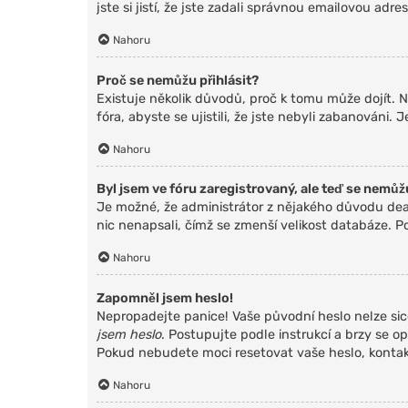
jste si jistí, že jste zadali správnou emailovou ad
Nahoru
Proč se nemůžu přihlásit?
Existuje několik důvodů, proč k tomu může dojít. N
fóra, abyste se ujistili, že jste nebyli zabanováni
Nahoru
Byl jsem ve fóru zaregistrovaný, ale teď se nemůžu
Je možné, že administrátor z nějakého důvodu deak
nic nenapsali, čímž se zmenší velikost databáze. Po
Nahoru
Zapomněl jsem heslo!
Nepropadejte panice! Vaše původní heslo nelze sic
jsem heslo
. Postupujte podle instrukcí a brzy se op
Pokud nebudete moci resetovat vaše heslo, kontakt
Nahoru