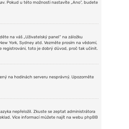
tav
. Pokud u této možnosti nastavíte „Ano“, budete
jděte na váš „Uživatelský panel“ na záložku
n, New York, Sydney atd. Vezměte prosím na vědomí,
registrováni, toto je dobrý důvod, proč tak učinit.
stavený na hodinách serveru nesprávný. Upozorněte
azyka nepřeložil. Zkuste se zeptat administrátora
řeklad. Více informací můžete najít na webu
phpBB