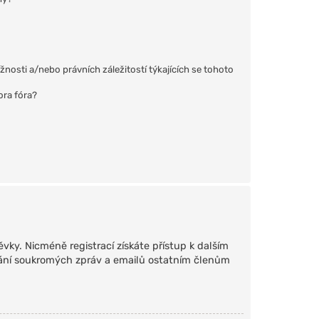
osti a/nebo právních záležitostí týkajících se tohoto
ora fóra?
ěvky. Nicméně registrací získáte přístup k dalším
sílání soukromých zpráv a emailů ostatním členům