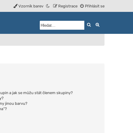
Vzorník barev
Registrace
Přihlásit se
Hledat
Rozšířené vyhled
upin a jak se můžu stát členem skupiny?
y?
iny jinou barvu?
na“?