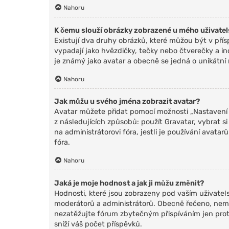
Nahoru
K čemu slouží obrázky zobrazené u mého uživate
Existují dva druhy obrázků, které můžou být v pří
vypadají jako hvězdičky, tečky nebo čtverečky a indi
je známý jako avatar a obecně se jedná o unikátní
Nahoru
Jak můžu u svého jména zobrazit avatar?
Avatar můžete přidat pomocí možnosti „Nastavení a
z následujících způsobů: použít Gravatar, vybrat si
na administrátorovi fóra, jestli je používání avat
fóra.
Nahoru
Jaká je moje hodnost a jak ji můžu změnit?
Hodnosti, které jsou zobrazeny pod vaším uživatelsk
moderátorů a administrátorů. Obecně řečeno, nemů
nezatěžujte fórum zbytečným přispíváním jen proto
sníží váš počet příspěvků.