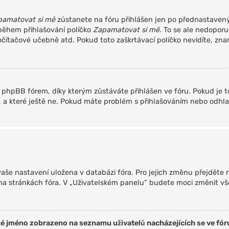
pamatovat si mě
zůstanete na fóru přihlášen jen po přednastavený 
 během přihlašování políčko
Zapamatovat si mě
. To se ale nedoporu
očítačové učebně atd. Pokud toto zaškrtávací políčko nevidíte, znam
phpBB fórem, díky kterým zůstáváte přihlášen ve fóru. Pokud je t
li, a které ještě ne. Pokud máte problém s přihlašováním nebo odh
 vaše nastavení uložena v databázi fóra. Pro jejich změnu přejděte
 na stránkách fóra. V „Uživatelském panelu“ budete moci změnit vš
ké jméno zobrazeno na seznamu uživatelů nacházejících se ve fór