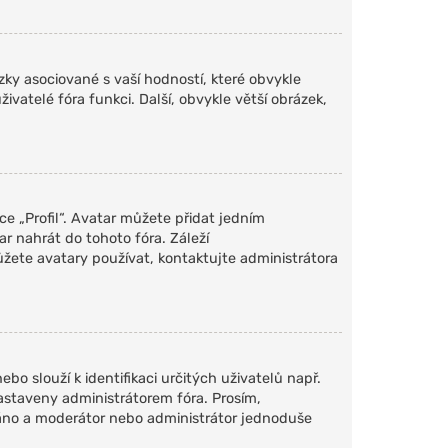
ky asociované s vaší hodností, které obvykle
živatelé fóra funkci. Další, obvykle větší obrázek,
e „Profil“. Avatar můžete přidat jedním
ar nahrát do tohoto fóra. Záleží
můžete avatary používat, kontaktujte administrátora
bo slouží k identifikaci určitých uživatelů např.
astaveny administrátorem fóra. Prosím,
váno a moderátor nebo administrátor jednoduše