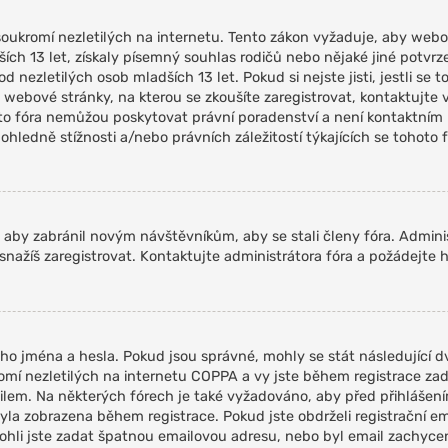
oukromí nezletilých na internetu. Tento zákon vyžaduje, aby webo
ch 13 let, získaly písemný souhlas rodičů nebo nějaké jiné potvrz
nezletilých osob mladších 13 let. Pokud si nejste jisti, jestli se t
 webové stránky, na kterou se zkoušíte zaregistrovat, kontaktujt
oto fóra nemůžou poskytovat právní poradenství a není kontaktním
edně stížnosti a/nebo právních záležitostí týkajících se tohoto f
, aby zabránil novým návštěvníkům, aby se stali členy fóra. Admini
snažíš zaregistrovat. Kontaktujte administrátora fóra a požádejte 
ho jména a hesla. Pokud jsou správné, mohly se stát následující dv
í nezletilých na internetu COPPA a vy jste během registrace zadal
mailem. Na některých fórech je také vyžadováno, aby před přihlášen
a zobrazena během registrace. Pokud jste obdrželi registrační ema
 mohli jste zadat špatnou emailovou adresu, nebo byl email zachyce