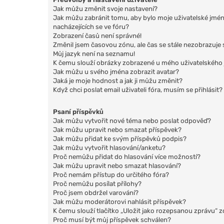
Jak můžu změnit svoje nastavení?
Jak můžu zabránit tomu, aby bylo moje uživatelské jmé
nacházejících se ve fóru?
Zobrazení časů není správné!
Změnil jsem časovou zónu, ale čas se stále nezobrazuje 
Můj jazyk není na seznamu!
K čemu slouží obrázky zobrazené u mého uživatelského
Jak můžu u svého jména zobrazit avatar?
Jaká je moje hodnost a jak ji můžu změnit?
Když chci poslat email uživateli fóra, musím se přihlásit?
Psaní příspěvků
Jak můžu vytvořit nové téma nebo poslat odpověď?
Jak můžu upravit nebo smazat příspěvek?
Jak můžu přidat ke svým příspěvků podpis?
Jak můžu vytvořit hlasování/anketu?
Proč nemůžu přidat do hlasování více možností?
Jak můžu upravit nebo smazat hlasování?
Proč nemám přístup do určitého fóra?
Proč nemůžu posílat přílohy?
Proč jsem obdržel varování?
Jak můžu moderátorovi nahlásit příspěvek?
K čemu slouží tlačítko „Uložit jako rozepsanou zprávu“ 
Proč musí být můj příspěvek schválen?