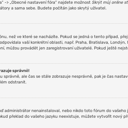
ra“ -> „Obecné nastavení fóra“ najdete možnost
Skrýt můj online s
átory a sama sebe. Budete počítán jako skrytý uživatel.
nu, než ve které se nacházíte. Pokud se jedná o tento případ, pře
odpovídala vaší konkrétní oblasti, např. Praha, Bratislava, Londý
í, můžou provádět jen zaregistrovaní uživatelé. Pokud ještě nejste 
razuje správně!
u zónu správně, ale čas se stále zobrazuje nesprávně, pak je čas na
lém odstranit.
ď administrátor nenainstaloval, nebo nikdo toto fórum do vašeho j
Pokud překlad do vašeho jazyku neexistuje, můžete vytvořit nový p