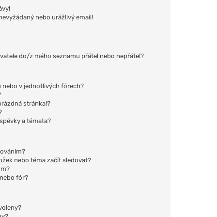
ávy!
nevyžádaný nebo urážlivý email!
ivatele do/z mého seznamu přátel nebo nepřátel?
 nebo v jednotlivých fórech?
?
prázdná stránka!?
?
íspěvky a témata?
edováním?
ložek nebo téma začít sledovat?
rum?
 nebo fór?
ovoleny?
hy?