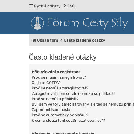
Rychlé odkazy
FAQ
Obsah fóra
Často kladené otázky
Často kladené otázky
Přihlašování a registrace
Proč se musím zaregistrovat?
Co je to COPPA?
Proč se nemůžu zaregistrovat?
Zaregistroval jsem se, ale nemůžu se přihlásit!
Proč se nemůžu přihlásit?
Byl jsem ve fóru zaregistrovaný, ale teď se nemůžu přihlá
Zapomněl jsem heslo!
Proč se automaticky odhlašuji?
K čemu slouží funkce „Smazat cookies“?
Předvolby a nastavení uživatele