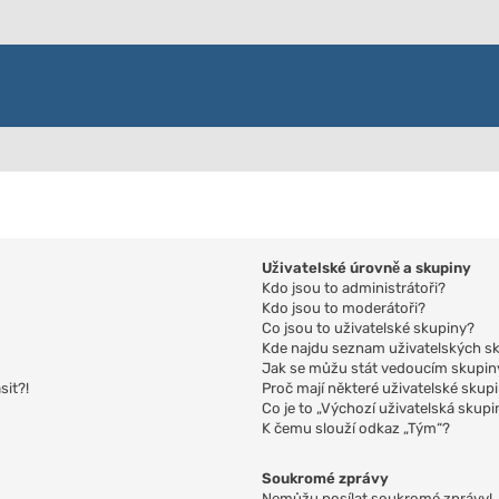
Uživatelské úrovně a skupiny
Kdo jsou to administrátoři?
Kdo jsou to moderátoři?
Co jsou to uživatelské skupiny?
Kde najdu seznam uživatelských sk
Jak se můžu stát vedoucím skupin
sit?!
Proč mají některé uživatelské skup
Co je to „Výchozí uživatelská skupi
K čemu slouží odkaz „Tým“?
Soukromé zprávy
Nemůžu posílat soukromé zprávy!