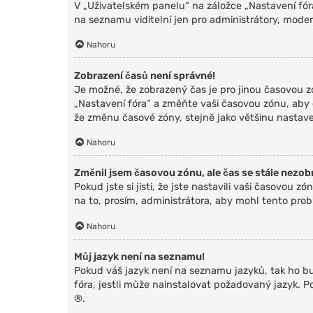
V „Uživatelském panelu“ na záložce „Nastavení fó
na seznamu viditelní jen pro administrátory, moder
Nahoru
Zobrazení časů není správné!
Je možné, že zobrazený čas je pro jinou časovou zó
„Nastavení fóra“ a změňte vaši časovou zónu, aby 
že změnu časové zóny, stejně jako většinu nastaven
Nahoru
Změnil jsem časovou zónu, ale čas se stále nezob
Pokud jste si jisti, že jste nastavili vaši časovo
na to, prosím, administrátora, aby mohl tento prob
Nahoru
Můj jazyk není na seznamu!
Pokud váš jazyk není na seznamu jazyků, tak ho bu
fóra, jestli může nainstalovat požadovaný jazyk. 
®.