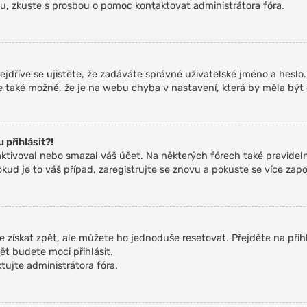
resu, zkuste s prosbou o pomoc kontaktovat administrátora fóra.
ejdříve se ujistěte, že zadáváte správné uživatelské jméno a heslo
. Je také možné, že je na webu chyba v nastavení, která by měla být
 přihlásit?!
tivoval nebo smazal váš účet. Na některých fórech také pravidelně
kud je to váš případ, zaregistrujte se znovu a pokuste se více zapoj
e získat zpět, ale můžete ho jednoduše resetovat. Přejděte na přih
ět budete moci přihlásit.
ujte administrátora fóra.