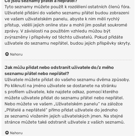
Co jsou seznamy přátel a nepřátel?
Tyto seznamy můžete použít k rozdělení ostatních členů fóra.
Uživatelé přidáni do vašeho seznamu přátel budou zobrazeni
ve vašem uživatelském panelu, abyste k nim měli rychlý
přístup, viděli jejich online stav a mohli jim posílat soukromé
zprávy. V závislosti na použitém vzhledu můžou být
zvýrazněny i příspěvky od těchto uživatelů. Pokud přidáte
uživatele do seznamu nepřátel, budou jejich příspěvky skryty.
Nahoru
Jak můžu přidat nebo odstranit uživatele do/z mého
seznamu přátel nebo nepřátel?
Uživatele můžete přidat do vašeho seznamu dvěma způsoby.
Po kliknutí na jméno uživatele se dostanete na stránku
s profilem uživatele, kde najdete odkaz, pomocí kterého
můžete uživatele přidat do seznamu přátel nebo nepřátel.
Nebo můžete ve vašem „Uživatelském panelu“ na záložce
„Přátelé a nepřátelé“ přímo přidat uživatele do jednoho
ze seznamů vložením jejich uživatelských jmen. Na stejné
stránce můžete také odstranit uživatele z vašich seznamů.
Nahoru