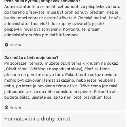
Proč musí být můj příspěvek schválen?
Administrátor fóra se mohl rozhodnout, že příspěvky ve fóru,
do kterého přispíváte, musí být prohlédnuty předtím, než je
budou moci zobrazit ostatní uživatelé. Je také možné, že vás
administrátor fóra vložil do skupiny uživatelů, jejichž
příspěvky musí být schváleny. Kontaktujte, prosím,
administrátora fóra pro další informace.
Nahoru
Jak můžu oživit moje téma?
Při zobrazení tématu můžete oživit téma kliknutím na odkaz
„Oživit téma“ (většinou naspodu stránky), čímž se téma
přesune na první místo ve fóru. Pokud tento odkaz nevidíte,
mohlo být oživování témat zakázáno, nebo ještě neuběhla
doba, po které je povoleno téma oživit. Oživit téma jde také
jednoduše tak, že do něho odešlete příspěvek. Pokud to ale
budete dělat, ujistěte se, že to není proti pravidlům fóra.
Nahoru
Formátování a druhy témat