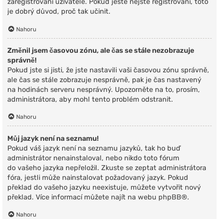
zaregistrovaní uživatelé. Pokud ještě nejste registrováni, toto
je dobrý důvod, proč tak učinit.
Nahoru
Změnil jsem časovou zónu, ale čas se stále nezobrazuje
správně!
Pokud jste si jisti, že jste nastavili vaši časovou zónu správně,
ale čas se stále zobrazuje nesprávně, pak je čas nastavený
na hodinách serveru nesprávný. Upozorněte na to, prosím,
administrátora, aby mohl tento problém odstranit.
Nahoru
Můj jazyk není na seznamu!
Pokud váš jazyk není na seznamu jazyků, tak ho buď
administrátor nenainstaloval, nebo nikdo toto fórum
do vašeho jazyka nepřeložil. Zkuste se zeptat administrátora
fóra, jestli může nainstalovat požadovaný jazyk. Pokud
překlad do vašeho jazyku neexistuje, můžete vytvořit nový
překlad. Více informací můžete najít na webu
phpBB
®.
Nahoru