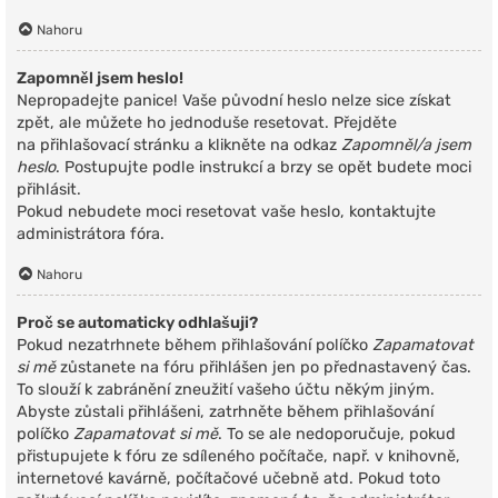
Nahoru
Zapomněl jsem heslo!
Nepropadejte panice! Vaše původní heslo nelze sice získat
zpět, ale můžete ho jednoduše resetovat. Přejděte
na přihlašovací stránku a klikněte na odkaz
Zapomněl/a jsem
heslo
. Postupujte podle instrukcí a brzy se opět budete moci
přihlásit.
Pokud nebudete moci resetovat vaše heslo, kontaktujte
administrátora fóra.
Nahoru
Proč se automaticky odhlašuji?
Pokud nezatrhnete během přihlašování políčko
Zapamatovat
si mě
zůstanete na fóru přihlášen jen po přednastavený čas.
To slouží k zabránění zneužití vašeho účtu někým jiným.
Abyste zůstali přihlášeni, zatrhněte během přihlašování
políčko
Zapamatovat si mě
. To se ale nedoporučuje, pokud
přistupujete k fóru ze sdíleného počítače, např. v knihovně,
internetové kavárně, počítačové učebně atd. Pokud toto