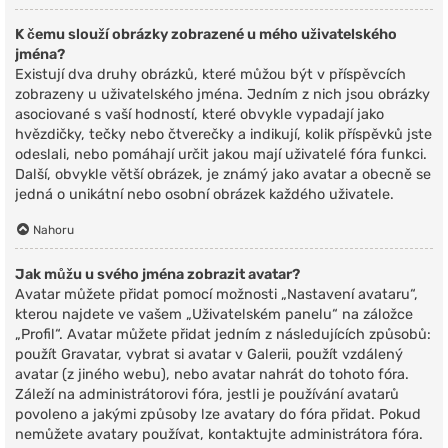
K čemu slouží obrázky zobrazené u mého uživatelského
jména?
Existují dva druhy obrázků, které můžou být v příspěvcích
zobrazeny u uživatelského jména. Jedním z nich jsou obrázky
asociované s vaší hodností, které obvykle vypadají jako
hvězdičky, tečky nebo čtverečky a indikují, kolik příspěvků jste
odeslali, nebo pomáhají určit jakou mají uživatelé fóra funkci.
Další, obvykle větší obrázek, je známý jako avatar a obecně se
jedná o unikátní nebo osobní obrázek každého uživatele.
Nahoru
Jak můžu u svého jména zobrazit avatar?
Avatar můžete přidat pomocí možnosti „Nastavení avataru“,
kterou najdete ve vašem „Uživatelském panelu“ na záložce
„Profil“. Avatar můžete přidat jedním z následujících způsobů:
použít Gravatar, vybrat si avatar v Galerii, použít vzdálený
avatar (z jiného webu), nebo avatar nahrát do tohoto fóra.
Záleží na administrátorovi fóra, jestli je používání avatarů
povoleno a jakými způsoby lze avatary do fóra přidat. Pokud
nemůžete avatary používat, kontaktujte administrátora fóra.