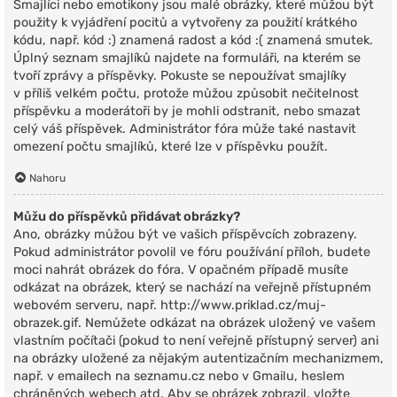
Smajlíci nebo emotikony jsou malé obrázky, které můžou být
použity k vyjádření pocitů a vytvořeny za použití krátkého
kódu, např. kód :) znamená radost a kód :( znamená smutek.
Úplný seznam smajlíků najdete na formuláři, na kterém se
tvoří zprávy a příspěvky. Pokuste se nepoužívat smajlíky
v příliš velkém počtu, protože můžou způsobit nečitelnost
příspěvku a moderátoři by je mohli odstranit, nebo smazat
celý váš příspěvek. Administrátor fóra může také nastavit
omezení počtu smajlíků, které lze v příspěvku použít.
Nahoru
Můžu do příspěvků přidávat obrázky?
Ano, obrázky můžou být ve vašich příspěvcích zobrazeny.
Pokud administrátor povolil ve fóru používání příloh, budete
moci nahrát obrázek do fóra. V opačném případě musíte
odkázat na obrázek, který se nachází na veřejně přístupném
webovém serveru, např. http://www.priklad.cz/muj-
obrazek.gif. Nemůžete odkázat na obrázek uložený ve vašem
vlastním počítači (pokud to není veřejně přístupný server) ani
na obrázky uložené za nějakým autentizačním mechanizmem,
např. v emailech na seznamu.cz nebo v Gmailu, heslem
chráněných webech atd. Aby se obrázek zobrazil, vložte