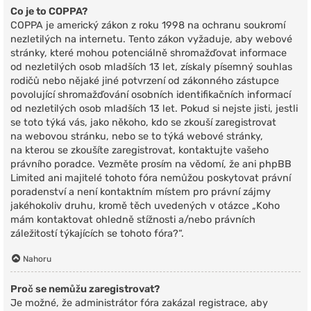
Co je to COPPA?
COPPA je americký zákon z roku 1998 na ochranu soukromí
nezletilých na internetu. Tento zákon vyžaduje, aby webové
stránky, které mohou potenciálně shromažďovat informace
od nezletilých osob mladších 13 let, získaly písemný souhlas
rodičů nebo nějaké jiné potvrzení od zákonného zástupce
povolující shromažďování osobních identifikačních informací
od nezletilých osob mladších 13 let. Pokud si nejste jisti, jestli
se toto týká vás, jako někoho, kdo se zkouší zaregistrovat
na webovou stránku, nebo se to týká webové stránky,
na kterou se zkoušíte zaregistrovat, kontaktujte vašeho
právního poradce. Vezměte prosím na vědomí, že ani phpBB
Limited ani majitelé tohoto fóra nemůžou poskytovat právní
poradenství a není kontaktním místem pro právní zájmy
jakéhokoliv druhu, kromě těch uvedených v otázce „Koho
mám kontaktovat ohledně stížnosti a/nebo právních
záležitostí týkajících se tohoto fóra?“.
Nahoru
Proč se nemůžu zaregistrovat?
Je možné, že administrátor fóra zakázal registrace, aby