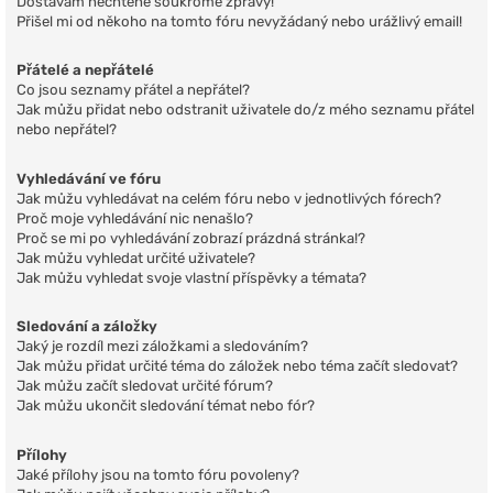
Dostávám nechtěné soukromé zprávy!
Přišel mi od někoho na tomto fóru nevyžádaný nebo urážlivý email!
Přátelé a nepřátelé
Co jsou seznamy přátel a nepřátel?
Jak můžu přidat nebo odstranit uživatele do/z mého seznamu přátel
nebo nepřátel?
Vyhledávání ve fóru
Jak můžu vyhledávat na celém fóru nebo v jednotlivých fórech?
Proč moje vyhledávání nic nenašlo?
Proč se mi po vyhledávání zobrazí prázdná stránka!?
Jak můžu vyhledat určité uživatele?
Jak můžu vyhledat svoje vlastní příspěvky a témata?
Sledování a záložky
Jaký je rozdíl mezi záložkami a sledováním?
Jak můžu přidat určité téma do záložek nebo téma začít sledovat?
Jak můžu začít sledovat určité fórum?
Jak můžu ukončit sledování témat nebo fór?
Přílohy
Jaké přílohy jsou na tomto fóru povoleny?