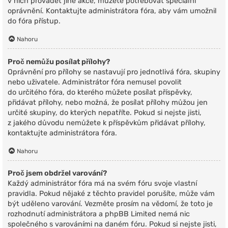
v nich provádět jiné akce, můžete potřebovat speciální
oprávnění. Kontaktujte administrátora fóra, aby vám umožnil
do fóra přístup.
Nahoru
Proč nemůžu posílat přílohy?
Oprávnění pro přílohy se nastavují pro jednotlivá fóra, skupiny
nebo uživatele. Administrátor fóra nemusel povolit
do určitého fóra, do kterého můžete posílat příspěvky,
přidávat přílohy, nebo možná, že posílat přílohy můžou jen
určité skupiny, do kterých nepatříte. Pokud si nejste jisti,
z jakého důvodu nemůžete k příspěvkům přidávat přílohy,
kontaktujte administrátora fóra.
Nahoru
Proč jsem obdržel varování?
Každý administrátor fóra má na svém fóru svoje vlastní
pravidla. Pokud nějaké z těchto pravidel porušíte, může vám
být uděleno varování. Vezměte prosím na vědomí, že toto je
rozhodnutí administrátora a phpBB Limited nemá nic
společného s varováními na daném fóru. Pokud si nejste jisti,