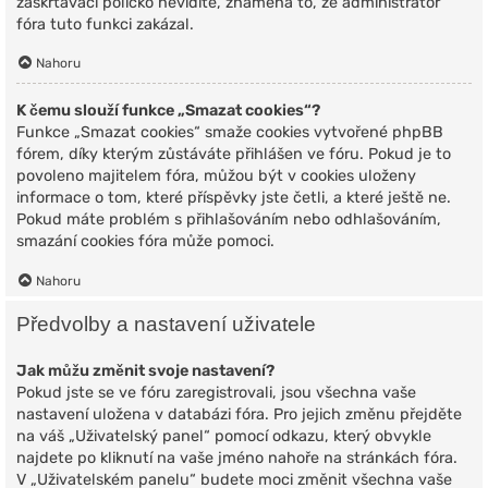
zaškrtávací políčko nevidíte, znamená to, že administrátor
fóra tuto funkci zakázal.
Nahoru
K čemu slouží funkce „Smazat cookies“?
Funkce „Smazat cookies“ smaže cookies vytvořené phpBB
fórem, díky kterým zůstáváte přihlášen ve fóru. Pokud je to
povoleno majitelem fóra, můžou být v cookies uloženy
informace o tom, které příspěvky jste četli, a které ještě ne.
Pokud máte problém s přihlašováním nebo odhlašováním,
smazání cookies fóra může pomoci.
Nahoru
Předvolby a nastavení uživatele
Jak můžu změnit svoje nastavení?
Pokud jste se ve fóru zaregistrovali, jsou všechna vaše
nastavení uložena v databázi fóra. Pro jejich změnu přejděte
na váš „Uživatelský panel“ pomocí odkazu, který obvykle
najdete po kliknutí na vaše jméno nahoře na stránkách fóra.
V „Uživatelském panelu“ budete moci změnit všechna vaše