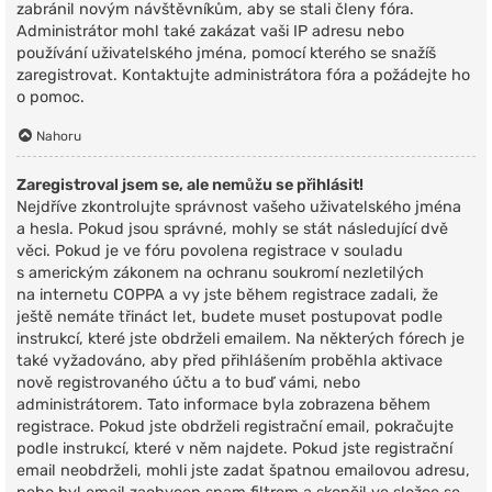
zabránil novým návštěvníkům, aby se stali členy fóra.
Administrátor mohl také zakázat vaši IP adresu nebo
používání uživatelského jména, pomocí kterého se snažíš
zaregistrovat. Kontaktujte administrátora fóra a požádejte ho
o pomoc.
Nahoru
Zaregistroval jsem se, ale nemůžu se přihlásit!
Nejdříve zkontrolujte správnost vašeho uživatelského jména
a hesla. Pokud jsou správné, mohly se stát následující dvě
věci. Pokud je ve fóru povolena registrace v souladu
s americkým zákonem na ochranu soukromí nezletilých
na internetu COPPA a vy jste během registrace zadali, že
ještě nemáte třináct let, budete muset postupovat podle
instrukcí, které jste obdrželi emailem. Na některých fórech je
také vyžadováno, aby před přihlášením proběhla aktivace
nově registrovaného účtu a to buď vámi, nebo
administrátorem. Tato informace byla zobrazena během
registrace. Pokud jste obdrželi registrační email, pokračujte
podle instrukcí, které v něm najdete. Pokud jste registrační
email neobdrželi, mohli jste zadat špatnou emailovou adresu,