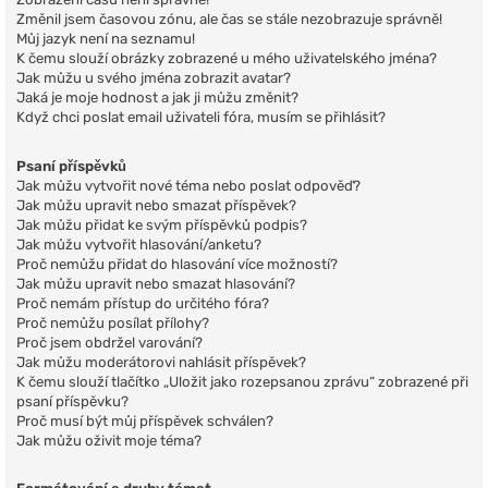
Změnil jsem časovou zónu, ale čas se stále nezobrazuje správně!
Můj jazyk není na seznamu!
K čemu slouží obrázky zobrazené u mého uživatelského jména?
Jak můžu u svého jména zobrazit avatar?
Jaká je moje hodnost a jak ji můžu změnit?
Když chci poslat email uživateli fóra, musím se přihlásit?
Psaní příspěvků
Jak můžu vytvořit nové téma nebo poslat odpověď?
Jak můžu upravit nebo smazat příspěvek?
Jak můžu přidat ke svým příspěvků podpis?
Jak můžu vytvořit hlasování/anketu?
Proč nemůžu přidat do hlasování více možností?
Jak můžu upravit nebo smazat hlasování?
Proč nemám přístup do určitého fóra?
Proč nemůžu posílat přílohy?
Proč jsem obdržel varování?
Jak můžu moderátorovi nahlásit příspěvek?
K čemu slouží tlačítko „Uložit jako rozepsanou zprávu“ zobrazené při
psaní příspěvku?
Proč musí být můj příspěvek schválen?
Jak můžu oživit moje téma?