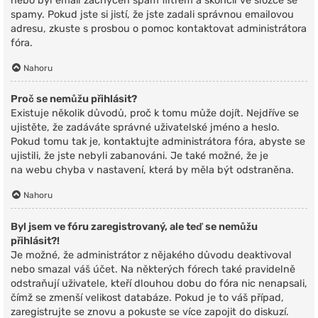
nebo byl email zachycen spam filtrem a skončil ve složce se
spamy. Pokud jste si jistí, že jste zadali správnou emailovou
adresu, zkuste s prosbou o pomoc kontaktovat administrátora
fóra.
Nahoru
Proč se nemůžu přihlásit?
Existuje několik důvodů, proč k tomu může dojít. Nejdříve se
ujistěte, že zadáváte správné uživatelské jméno a heslo.
Pokud tomu tak je, kontaktujte administrátora fóra, abyste se
ujistili, že jste nebyli zabanováni. Je také možné, že je
na webu chyba v nastavení, která by měla být odstraněna.
Nahoru
Byl jsem ve fóru zaregistrovaný, ale teď se nemůžu
přihlásit?!
Je možné, že administrátor z nějakého důvodu deaktivoval
nebo smazal váš účet. Na některých fórech také pravidelně
odstraňují uživatele, kteří dlouhou dobu do fóra nic nenapsali,
čímž se zmenší velikost databáze. Pokud je to váš případ,
zaregistrujte se znovu a pokuste se více zapojit do diskuzí.