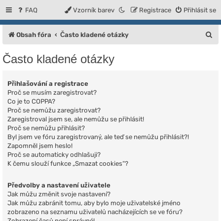
FAQ
Vzorník barev
Registrace
Přihlásit se
H
Obsah fóra
Často kladené otázky
l
Často kladené otázky
e
d
Přihlašování a registrace
a
Proč se musím zaregistrovat?
Co je to COPPA?
t
Proč se nemůžu zaregistrovat?
Zaregistroval jsem se, ale nemůžu se přihlásit!
Proč se nemůžu přihlásit?
Byl jsem ve fóru zaregistrovaný, ale teď se nemůžu přihlásit?!
Zapomněl jsem heslo!
Proč se automaticky odhlašuji?
K čemu slouží funkce „Smazat cookies“?
Předvolby a nastavení uživatele
Jak můžu změnit svoje nastavení?
Jak můžu zabránit tomu, aby bylo moje uživatelské jméno
zobrazeno na seznamu uživatelů nacházejících se ve fóru?
Zobrazení časů není správné!