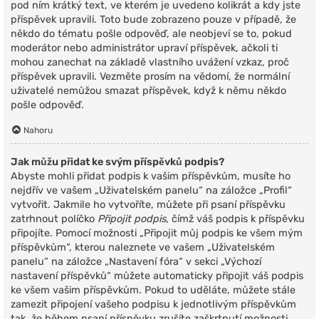
pod ním krátký text, ve kterém je uvedeno kolikrát a kdy jste
příspěvek upravili. Toto bude zobrazeno pouze v případě, že
někdo do tématu pošle odpověď, ale neobjeví se to, pokud
moderátor nebo administrátor upraví příspěvek, ačkoli ti
mohou zanechat na základě vlastního uvážení vzkaz, proč
příspěvek upravili. Vezměte prosím na vědomí, že normální
uživatelé nemůžou smazat příspěvek, když k němu někdo
pošle odpověď.
Nahoru
Jak můžu přidat ke svým příspěvků podpis?
Abyste mohli přidat podpis k vašim příspěvkům, musíte ho
nejdřív ve vašem „Uživatelském panelu“ na záložce „Profil“
vytvořit. Jakmile ho vytvoříte, můžete při psaní příspěvku
zatrhnout políčko
Připojit podpis
, čímž váš podpis k příspěvku
připojíte. Pomocí možnosti „Připojit můj podpis ke všem mým
příspěvkům“, kterou naleznete ve vašem „Uživatelském
panelu“ na záložce „Nastavení fóra“ v sekci „Výchozí
nastavení příspěvků“ můžete automaticky připojit váš podpis
ke všem vašim příspěvkům. Pokud to uděláte, můžete stále
zamezit připojení vašeho podpisu k jednotlivým příspěvkům
tak, že během psaní příspěvku zrušíte zaškrtnutí možnosti