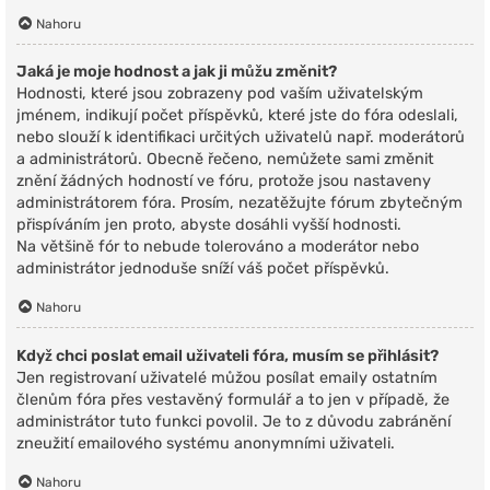
Nahoru
Jaká je moje hodnost a jak ji můžu změnit?
Hodnosti, které jsou zobrazeny pod vaším uživatelským
jménem, indikují počet příspěvků, které jste do fóra odeslali,
nebo slouží k identifikaci určitých uživatelů např. moderátorů
a administrátorů. Obecně řečeno, nemůžete sami změnit
znění žádných hodností ve fóru, protože jsou nastaveny
administrátorem fóra. Prosím, nezatěžujte fórum zbytečným
přispíváním jen proto, abyste dosáhli vyšší hodnosti.
Na většině fór to nebude tolerováno a moderátor nebo
administrátor jednoduše sníží váš počet příspěvků.
Nahoru
Když chci poslat email uživateli fóra, musím se přihlásit?
Jen registrovaní uživatelé můžou posílat emaily ostatním
členům fóra přes vestavěný formulář a to jen v případě, že
administrátor tuto funkci povolil. Je to z důvodu zabránění
zneužití emailového systému anonymními uživateli.
Nahoru