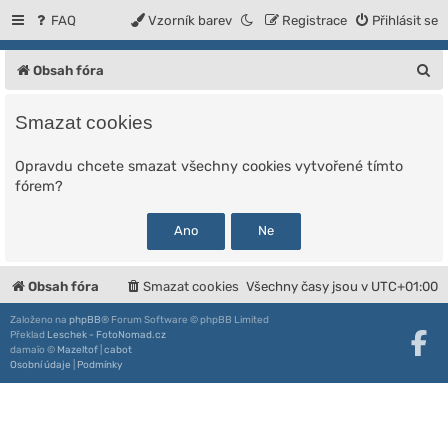
FAQ
Vzorník barev
Registrace
Přihlásit se
H
Obsah fóra
l
Smazat cookies
e
d
Opravdu chcete smazat všechny cookies vytvořené tímto
fórem?
a
t
Obsah fóra
Smazat cookies
Všechny časy jsou v
UTC+01:00
Založeno na
phpBB
® Forum Software © phpBB Limited
Překlad
Leschek - FotoNomad.cz
damaïo ©
Mazeltof
|
cabot
Osobní údaje
|
Podmínky