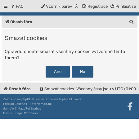
FAQ
Vzorník barev
Registrace
Přihlásit se
H
Obsah fóra
l
Smazat cookies
e
d
Opravdu chcete smazat všechny cookies vytvořené tímto
fórem?
a
t
Obsah fóra
Smazat cookies
Všechny časy jsou v
UTC+01:00
Založeno na
phpBB
® Forum Software © phpBB Limited
Překlad
Leschek - FotoNomad.cz
damaïo ©
Mazeltof
|
cabot
Osobní údaje
|
Podmínky