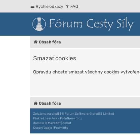
Rychlé odkazy
FAQ
Obsah fóra
Smazat cookies
Opravdu chcete smazat všechny cookies vytvořen
Obsah fóra
Založeno na
phpBB
® Forum Software © phpBB Limited
Překlad
Leschek - FotoNomad.cz
damaïo ©
Mazeltof
|
cabot
Osobní údaje
|
Podmínky