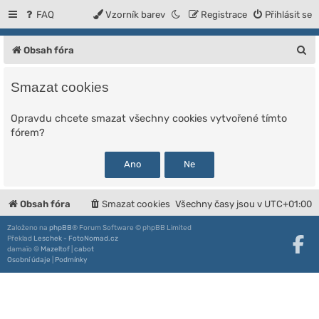
FAQ
Vzorník barev
Registrace
Přihlásit se
H
Obsah fóra
l
Smazat cookies
e
d
Opravdu chcete smazat všechny cookies vytvořené tímto
fórem?
a
t
Obsah fóra
Smazat cookies
Všechny časy jsou v
UTC+01:00
Založeno na
phpBB
® Forum Software © phpBB Limited
Překlad
Leschek - FotoNomad.cz
damaïo ©
Mazeltof
|
cabot
Osobní údaje
|
Podmínky