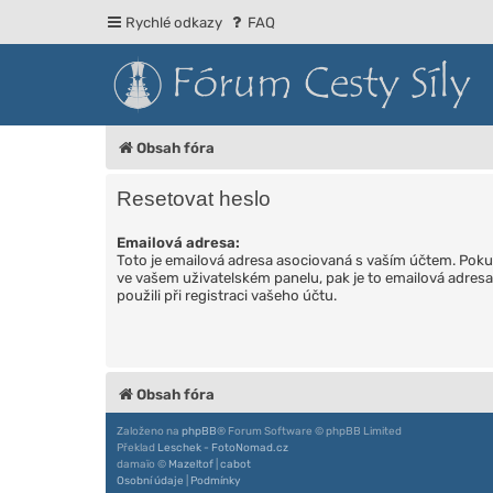
Rychlé odkazy
FAQ
Obsah fóra
Resetovat heslo
Emailová adresa:
Toto je emailová adresa asociovaná s vaším účtem. Pokud 
ve vašem uživatelském panelu, pak je to emailová adresa,
použili při registraci vašeho účtu.
Obsah fóra
Založeno na
phpBB
® Forum Software © phpBB Limited
Překlad
Leschek - FotoNomad.cz
damaïo ©
Mazeltof
|
cabot
Osobní údaje
|
Podmínky