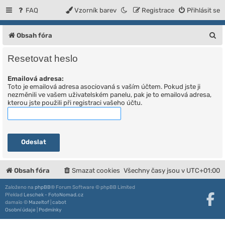
FAQ
Vzorník barev
Registrace
Přihlásit se
H
Obsah fóra
l
Resetovat heslo
e
Emailová adresa:
d
Toto je emailová adresa asociovaná s vaším účtem. Pokud jste ji
a
nezměnili ve vašem uživatelském panelu, pak je to emailová adresa,
kterou jste použili při registraci vašeho účtu.
t
Obsah fóra
Smazat cookies
Všechny časy jsou v
UTC+01:00
Založeno na
phpBB
® Forum Software © phpBB Limited
Překlad
Leschek - FotoNomad.cz
damaïo ©
Mazeltof
|
cabot
Osobní údaje
|
Podmínky