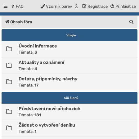
FAQ
Vzorník barev
Registrace
Přihlásit se
H
Obsah fóra
l
Vítejte
e
Úvodní informace
d
Témata:
3
a
Aktuality a oznámení
t
Témata:
4
Dotazy, připomínky, návrhy
Témata:
17
Síň členů
Představení nově příchozích
Témata:
181
Žádost o vytvoření deníku
Témata:
1