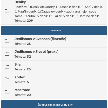
Deníky
Podfóra:
Deník Alexandry
,
Atreidin deník
,
Aarův deník
,
Mauřin deník
,
Jaquelův deník - záchrana nejen sebe
sama
,
Zubikův deník
,
Elazarův deník
,
Domiho deník
Témata:
209
Jediismus
Jediismus v úvahách (filozofie)
Témata:
23
Jediismus v životě (praxe)
Témata:
32
Síla
Témata:
25
Kodex
Témata:
6
Meditace
Témata:
20
Život Společenství Cesty Síly