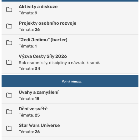
Aktivity a diskuze
Témata:
9
Projekty osobního rozvoje
Témata:
26
"Jedi Jedimu" (barter)
Témata:
1
Výzva Cesty Síly 2026
Rok osobní síly, disciplíny a návratu k sobě.
Témata:
34
Volná témata
Úvahy a zamyšlení
Témata:
18
Dění ve světě
Témata:
25
Star Wars Universe
Témata:
26