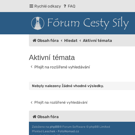
Rychlé odkazy
FAQ
Obsah fóra
Hledat
Aktivní témata
Aktivní témata
Přejít na rozšířené vyhledávání
Nebyly nalezeny žádné vhodné výsledky.
Přejít na rozšířené vyhledávání
Obsah fóra
Založeno na
phpBB
® Forum Software © phpBB Limited
Překlad
Leschek - FotoNomad.cz