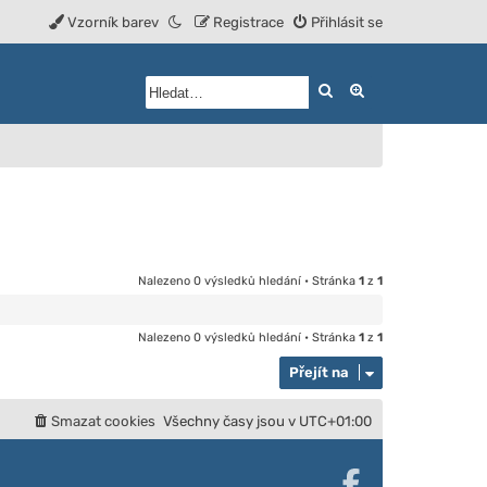
Vzorník barev
Registrace
Přihlásit se
Hledat
Rozšířené vyhled
Nalezeno 0 výsledků hledání • Stránka
1
z
1
Nalezeno 0 výsledků hledání • Stránka
1
z
1
Přejít na
Smazat cookies
Všechny časy jsou v
UTC+01:00