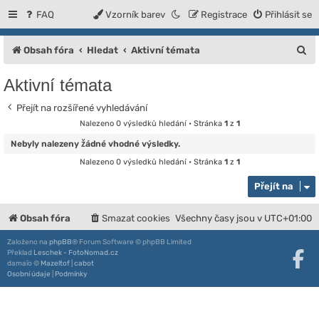
FAQ
Vzorník barev
Registrace
Přihlásit se
H
Obsah fóra
Hledat
Aktivní témata
l
Aktivní témata
e
Přejít na rozšířené vyhledávání
d
Nalezeno 0 výsledků hledání • Stránka
1
z
1
a
Nebyly nalezeny žádné vhodné výsledky.
t
Nalezeno 0 výsledků hledání • Stránka
1
z
1
Přejít na
Obsah fóra
Smazat cookies
Všechny časy jsou v
UTC+01:00
Založeno na
phpBB
® Forum Software © phpBB Limited
Překlad
Leschek - FotoNomad.cz
damaïo ©
Mazeltof
|
cabot
Osobní údaje
|
Podmínky