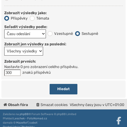
Zobrazit výsledky jako:
Příspěvky
Témata
Seřadit výsledky podle:
Vzestupně
Sestupně
Zobrazit jen výsledky za poslední:
Zobrazit prvních:
Nastavte 0 pro zobrazení celého příspěvku.
znaků příspěvků
Obsah fóra
Smazat cookies
Všechny časy jsou v
UTC+01:00
Založeno na
phpBB
® Forum Software © phpBB Limited
Překlad
Leschek - FotoNomad.cz
damaïo ©
Mazeltof
|
cabot
Osobní údaje
|
Podmínky