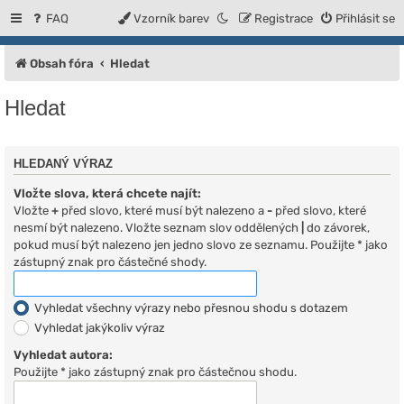
FAQ
Vzorník barev
Registrace
Přihlásit se
Obsah fóra
Hledat
Hledat
HLEDANÝ VÝRAZ
Vložte slova, která chcete najít:
Vložte
+
před slovo, které musí být nalezeno a
-
před slovo, které
nesmí být nalezeno. Vložte seznam slov oddělených
|
do závorek,
pokud musí být nalezeno jen jedno slovo ze seznamu. Použijte * jako
zástupný znak pro částečné shody.
Vyhledat všechny výrazy nebo přesnou shodu s dotazem
Vyhledat jakýkoliv výraz
Vyhledat autora:
Použijte * jako zástupný znak pro částečnou shodu.