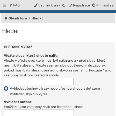
FAQ
Vzorník barev
Registrace
Přihlásit se
Obsah fóra
Hledat
Hledat
HLEDANÝ VÝRAZ
Vložte slova, která chcete najít:
Vložte
+
před slovo, které musí být nalezeno a
-
před slovo, které
nesmí být nalezeno. Vložte seznam slov oddělených
|
do závorek,
pokud musí být nalezeno jen jedno slovo ze seznamu. Použijte * jako
zástupný znak pro částečné shody.
Vyhledat všechny výrazy nebo přesnou shodu s dotazem
Vyhledat jakýkoliv výraz
Vyhledat autora:
Použijte * jako zástupný znak pro částečnou shodu.