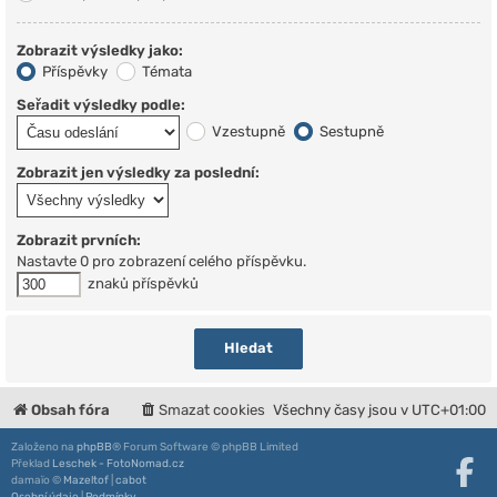
Zobrazit výsledky jako:
Příspěvky
Témata
Seřadit výsledky podle:
Vzestupně
Sestupně
Zobrazit jen výsledky za poslední:
Zobrazit prvních:
Nastavte 0 pro zobrazení celého příspěvku.
znaků příspěvků
Obsah fóra
Smazat cookies
Všechny časy jsou v
UTC+01:00
Založeno na
phpBB
® Forum Software © phpBB Limited
Překlad
Leschek - FotoNomad.cz
damaïo ©
Mazeltof
|
cabot
Osobní údaje
|
Podmínky