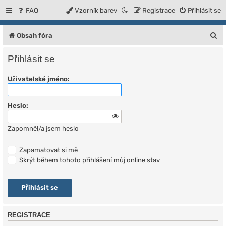
FAQ
Vzorník barev
Registrace
Přihlásit se
H
Obsah fóra
l
Přihlásit se
e
Uživatelské jméno:
d
a
Heslo:
t
Zapomněl/a jsem heslo
Zapamatovat si mě
Skrýt během tohoto přihlášení můj online stav
REGISTRACE