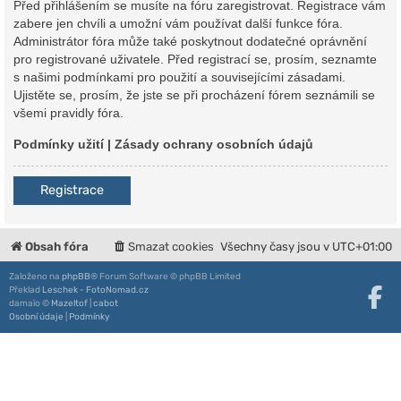
Před přihlášením se musíte na fóru zaregistrovat. Registrace vám
zabere jen chvíli a umožní vám používat další funkce fóra.
Administrátor fóra může také poskytnout dodatečné oprávnění
pro registrované uživatele. Před registrací se, prosím, seznamte
s našimi podmínkami pro použití a souvisejícími zásadami.
Ujistěte se, prosím, že jste se při procházení fórem seznámili se
všemi pravidly fóra.
Podmínky užití
|
Zásady ochrany osobních údajů
Registrace
Obsah fóra
Smazat cookies
Všechny časy jsou v
UTC+01:00
Založeno na
phpBB
® Forum Software © phpBB Limited
Překlad
Leschek - FotoNomad.cz
damaïo ©
Mazeltof
|
cabot
Osobní údaje
|
Podmínky