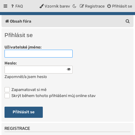
FAQ
Vzorník barev
Registrace
Přihlásit se
H
Obsah fóra
l
Přihlásit se
e
Uživatelské jméno:
d
a
Heslo:
t
Zapomněl/a jsem heslo
Zapamatovat si mě
Skrýt během tohoto přihlášení můj online stav
REGISTRACE