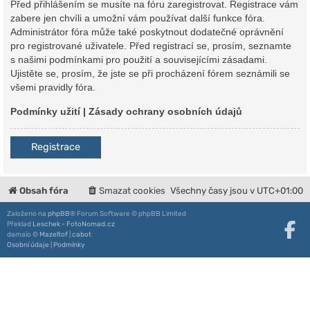
Před přihlášením se musíte na fóru zaregistrovat. Registrace vám
zabere jen chvíli a umožní vám používat další funkce fóra.
Administrátor fóra může také poskytnout dodatečné oprávnění
pro registrované uživatele. Před registrací se, prosím, seznamte
s našimi podmínkami pro použití a souvisejícími zásadami.
Ujistěte se, prosím, že jste se při procházení fórem seznámili se
všemi pravidly fóra.
Podmínky užití
|
Zásady ochrany osobních údajů
Registrace
Obsah fóra
Smazat cookies
Všechny časy jsou v
UTC+01:00
Založeno na
phpBB
® Forum Software © phpBB Limited
Překlad
Leschek - FotoNomad.cz
damaïo ©
Mazeltof
|
cabot
Osobní údaje
|
Podmínky