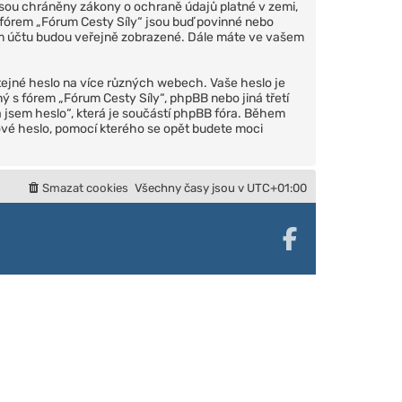
 jsou chráněny zákony o ochraně údajů platné v zemi,
 fórem „Fórum Cesty Síly“ jsou buď povinné nebo
šem účtu budou veřejně zobrazené. Dále máte ve vašem
jné heslo na více různých webech. Vaše heslo je
 s fórem „Fórum Cesty Síly“, phpBB nebo jiná třetí
 jsem heslo“, která je součástí phpBB fóra. Během
vé heslo, pomocí kterého se opět budete moci
Smazat cookies
Všechny časy jsou v
UTC+01:00