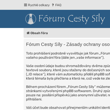
Rychlé odkazy
FAQ
Obsah fóra
Fórum Cesty Síly - Zásady ochrany oso
Toto prohlášení podrobně vysvětluje jak fórum „Fóru
vašeho používání fóra (dále jen „vaše informace“).
Vaše osobní údaje budou shromažďovány dvěma způsob
textové soubory, které jsou staženy do dočasných soub
(„ID relace“), které vám automaticky přidělí phpBB so
která témata byla přečtena a která ne, což vede ke zl
Během procházení fórem „Fórum Cesty Síly“ můžeme tak
stránkami vytvořenými phpBB softwarem. Druhý způso
pouze na: posílání příspěvků jako anonymní uživatel, re
přihlášeni.
Váš účet bude obsahovat přinejmenším unikátní identif