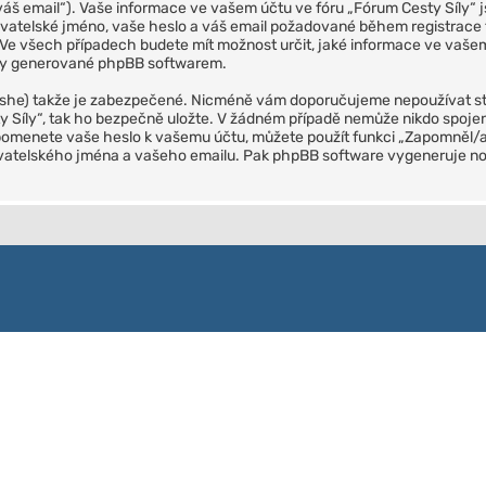
„váš email“). Vaše informace ve vašem účtu ve fóru „Fórum Cesty Síly“
uživatelské jméno, vaše heslo a váš email požadované během registrace
“. Ve všech případech budete mít možnost určit, jaké informace ve va
cky generované phpBB softwarem.
she) takže je zabezpečené. Nicméně vám doporučujeme nepoužívat ste
y Síly“, tak ho bezpečně uložte. V žádném případě nemůže nikdo spojený
apomenete vaše heslo k vašemu účtu, můžete použít funkci „Zapomněl/a
ivatelského jména a vašeho emailu. Pak phpBB software vygeneruje no