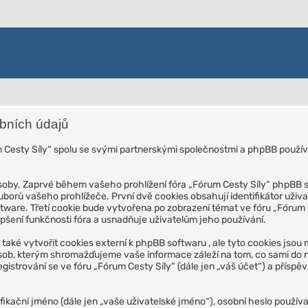
bních údajů
m Cesty Síly“ spolu se svými partnerskými společnostmi a phpBB použ
y. Zaprvé během vašeho prohlížení fóra „Fórum Cesty Síly“ phpBB sof
orů vašeho prohlížeče. První dvě cookies obsahují identifikátor uživate
ftware. Třetí cookie bude vytvořena po zobrazení témat ve fóru „Fórum C
epšení funkčnosti fóra a usnadňuje uživatelům jeho používání.
é vytvořit cookies externí k phpBB softwaru , ale tyto cookies jsou 
b, kterým shromažďujeme vaše informace záleží na tom, co sami do na
gistrování se ve fóru „Fórum Cesty Síly“ (dále jen „váš účet“) a příspěvk
ikační jméno (dále jen „vaše uživatelské jméno“), osobní heslo používa