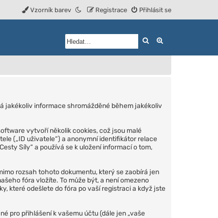
Vzorník barev
Registrace
Přihlásit se
Hledat
Rozšířené vyhled
ívá jakékoliv informace shromážděné během jakékoliv
tware vytvoří několik cookies, což jsou malé
le („ID uživatele“) a anonymní identifikátor relace
esty Síly“ a používá se k uložení informací o tom,
mimo rozsah tohoto dokumentu, který se zaobírá jen
šeho fóra vložíte. To může být, a není omezeno
y, které odešlete do fóra po vaší registraci a když jste
né pro přihlášení k vašemu účtu (dále jen „vaše