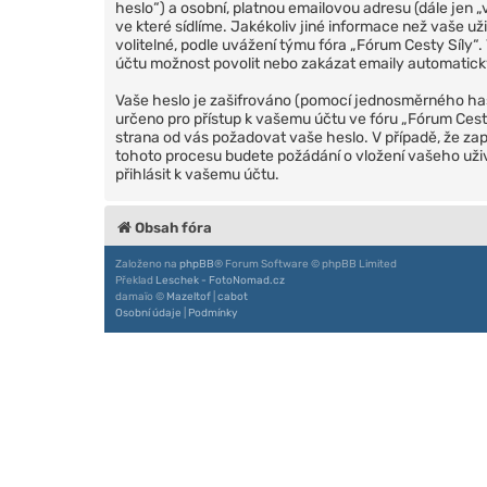
heslo“) a osobní, platnou emailovou adresu (dále jen 
ve které sídlíme. Jakékoliv jiné informace než vaše 
volitelné, podle uvážení týmu fóra „Fórum Cesty Síly
účtu možnost povolit nebo zakázat emaily automati
Vaše heslo je zašifrováno (pomocí jednosměrného ha
určeno pro přístup k vašemu účtu ve fóru „Fórum Cest
strana od vás požadovat vaše heslo. V případě, že z
tohoto procesu budete požádání o vložení vašeho už
přihlásit k vašemu účtu.
Obsah fóra
Založeno na
phpBB
® Forum Software © phpBB Limited
Překlad
Leschek - FotoNomad.cz
damaïo ©
Mazeltof
|
cabot
Osobní údaje
|
Podmínky