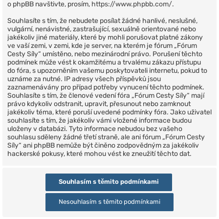
o phpBB navštivte, prosím,
https://www.phpbb.com/
.
Souhlasíte s tím, že nebudete posílat žádné hanlivé, neslušné,
vulgární, nenávistné, zastrašující, sexuálně orientované nebo
jakékoliv jiné materiály, které by mohli porušovat platné zákony
ve vaší zemi, v zemi, kde je server, na kterém je fórum „Fórum
Cesty Síly“ umístěno, nebo mezinárodní právo. Porušení těchto
podmínek může vést k okamžitému a trvalému zákazu přístupu
do fóra, s upozorněním vašemu poskytovateli internetu, pokud to
uznáme za nutné. IP adresy všech příspěvků jsou
zaznamenávány pro případ potřeby vynucení těchto podmínek.
Souhlasíte s tím, že členové vedení fóra „Fórum Cesty Síly“ mají
právo kdykoliv odstranit, upravit, přesunout nebo zamknout
jakékoliv téma, které poruší uvedené podmínky fóra. Jako uživatel
souhlasíte s tím, že jakékoliv vámi vložené informace budou
uloženy v databázi. Tyto informace nebudou bez vašeho
souhlasu sděleny žádné třetí straně, ale ani fórum „Fórum Cesty
Síly“ ani phpBB nemůže být činěno zodpovědným za jakékoliv
hackerské pokusy, které mohou vést ke zneužití těchto dat.