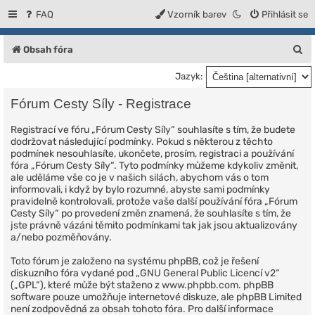
FAQ
Vzorník barev
Přihlásit se
H
Obsah fóra
l
Jazyk:
e
Fórum Cesty Síly - Registrace
d
Registrací ve fóru „Fórum Cesty Síly“ souhlasíte s tím, že budete
a
dodržovat následující podmínky. Pokud s některou z těchto
t
podmínek nesouhlasíte, ukončete, prosím, registraci a používání
fóra „Fórum Cesty Síly“. Tyto podmínky můžeme kdykoliv změnit,
ale uděláme vše co je v našich silách, abychom vás o tom
informovali, i když by bylo rozumné, abyste sami podmínky
pravidelně kontrolovali, protože vaše další používání fóra „Fórum
Cesty Síly“ po provedení změn znamená, že souhlasíte s tím, že
jste právně vázáni těmito podmínkami tak jak jsou aktualizovány
a/nebo pozměňovány.
Toto fórum je založeno na systému phpBB, což je řešení
diskuzního fóra vydané pod „
GNU General Public Licencí v2
“
(„GPL“), které může být staženo z
www.phpbb.com
. phpBB
software pouze umožňuje internetové diskuze, ale phpBB Limited
není zodpovědná za obsah tohoto fóra. Pro další informace