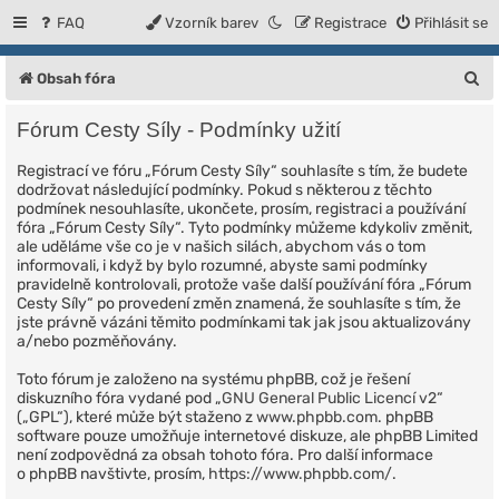
FAQ
Vzorník barev
Registrace
Přihlásit se
H
Obsah fóra
l
Fórum Cesty Síly - Podmínky užití
e
Registrací ve fóru „Fórum Cesty Síly“ souhlasíte s tím, že budete
d
dodržovat následující podmínky. Pokud s některou z těchto
a
podmínek nesouhlasíte, ukončete, prosím, registraci a používání
fóra „Fórum Cesty Síly“. Tyto podmínky můžeme kdykoliv změnit,
t
ale uděláme vše co je v našich silách, abychom vás o tom
informovali, i když by bylo rozumné, abyste sami podmínky
pravidelně kontrolovali, protože vaše další používání fóra „Fórum
Cesty Síly“ po provedení změn znamená, že souhlasíte s tím, že
jste právně vázáni těmito podmínkami tak jak jsou aktualizovány
a/nebo pozměňovány.
Toto fórum je založeno na systému phpBB, což je řešení
diskuzního fóra vydané pod „
GNU General Public Licencí v2
“
(„GPL“), které může být staženo z
www.phpbb.com
. phpBB
software pouze umožňuje internetové diskuze, ale phpBB Limited
není zodpovědná za obsah tohoto fóra. Pro další informace
o phpBB navštivte, prosím,
https://www.phpbb.com/
.