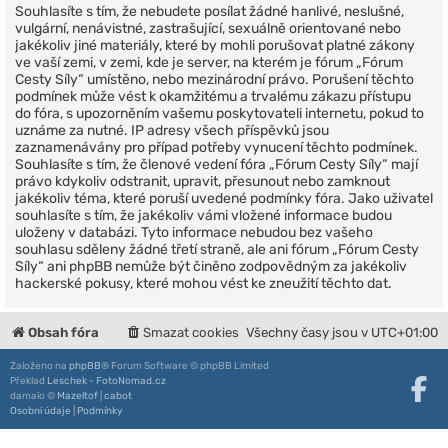
Souhlasíte s tím, že nebudete posílat žádné hanlivé, neslušné,
vulgární, nenávistné, zastrašující, sexuálně orientované nebo
jakékoliv jiné materiály, které by mohli porušovat platné zákony
ve vaší zemi, v zemi, kde je server, na kterém je fórum „Fórum
Cesty Síly“ umístěno, nebo mezinárodní právo. Porušení těchto
podmínek může vést k okamžitému a trvalému zákazu přístupu
do fóra, s upozorněním vašemu poskytovateli internetu, pokud to
uznáme za nutné. IP adresy všech příspěvků jsou
zaznamenávány pro případ potřeby vynucení těchto podmínek.
Souhlasíte s tím, že členové vedení fóra „Fórum Cesty Síly“ mají
právo kdykoliv odstranit, upravit, přesunout nebo zamknout
jakékoliv téma, které poruší uvedené podmínky fóra. Jako uživatel
souhlasíte s tím, že jakékoliv vámi vložené informace budou
uloženy v databázi. Tyto informace nebudou bez vašeho
souhlasu sděleny žádné třetí straně, ale ani fórum „Fórum Cesty
Síly“ ani phpBB nemůže být činěno zodpovědným za jakékoliv
hackerské pokusy, které mohou vést ke zneužití těchto dat.
Obsah fóra
Smazat cookies
Všechny časy jsou v
UTC+01:00
Založeno na
phpBB
® Forum Software © phpBB Limited
Překlad
Leschek - FotoNomad.cz
damaïo ©
Mazeltof
|
cabot
Osobní údaje
|
Podmínky