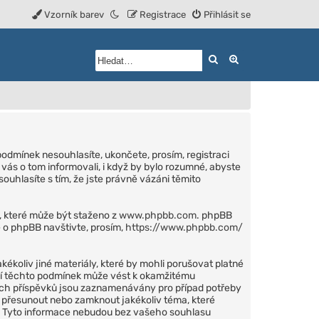
Vzorník barev
Registrace
Přihlásit se
Hledat
Rozšířené vyhled
podmínek nesouhlasíte, ukončete, prosím, registraci
vás o tom informovali, i když by bylo rozumné, abyste
ouhlasíte s tím, že jste právně vázáni těmito
), které může být staženo z
www.phpbb.com
. phpBB
 o phpBB navštivte, prosím,
https://www.phpbb.com/
kékoliv jiné materiály, které by mohli porušovat platné
ení těchto podmínek může vést k okamžitému
šech příspěvků jsou zaznamenávány pro případ potřeby
t, přesunout nebo zamknout jakékoliv téma, které
zi. Tyto informace nebudou bez vašeho souhlasu