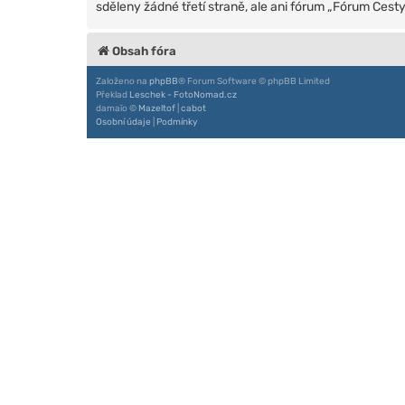
sděleny žádné třetí straně, ale ani fórum „Fórum Ces
Obsah fóra
Založeno na
phpBB
® Forum Software © phpBB Limited
Překlad
Leschek - FotoNomad.cz
damaïo ©
Mazeltof
|
cabot
Osobní údaje
|
Podmínky