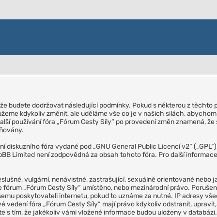
m, že budete dodržovat následující podmínky. Pokud s některou z těchto 
žeme kdykoliv změnit, ale uděláme vše co je v našich silách, abychom 
alší používání fóra „Fórum Cesty Síly“ po provedení změn znamená, že s
ěňovány.
ní diskuzního fóra vydané pod „
GNU General Public Licencí v2
“ („GPL“
BB Limited není zodpovědná za obsah tohoto fóra. Pro další informace
eslušné, vulgární, nenávistné, zastrašující, sexuálně orientované nebo ja
m je fórum „Fórum Cesty Síly“ umístěno, nebo mezinárodní právo. Poruš
ašemu poskytovateli internetu, pokud to uznáme za nutné. IP adresy v
é vedení fóra „Fórum Cesty Síly“ mají právo kdykoliv odstranit, upravi
te s tím, že jakékoliv vámi vložené informace budou uloženy v databá