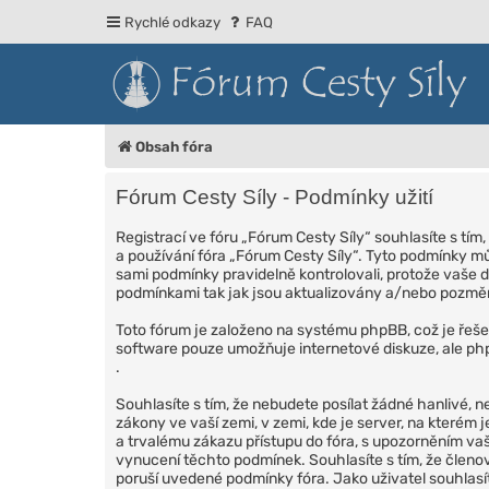
Rychlé odkazy
FAQ
Obsah fóra
Fórum Cesty Síly - Podmínky užití
Registrací ve fóru „Fórum Cesty Síly“ souhlasíte s tí
a používání fóra „Fórum Cesty Síly“. Tyto podmínky mů
sami podmínky pravidelně kontrolovali, protože vaše d
podmínkami tak jak jsou aktualizovány a/nebo pozm
Toto fórum je založeno na systému phpBB, což je řeše
software pouze umožňuje internetové diskuze, ale php
.
Souhlasíte s tím, že nebudete posílat žádné hanlivé, n
zákony ve vaší zemi, v zemi, kde je server, na které
a trvalému zákazu přístupu do fóra, s upozorněním v
vynucení těchto podmínek. Souhlasíte s tím, že členov
poruší uvedené podmínky fóra. Jako uživatel souhlasí