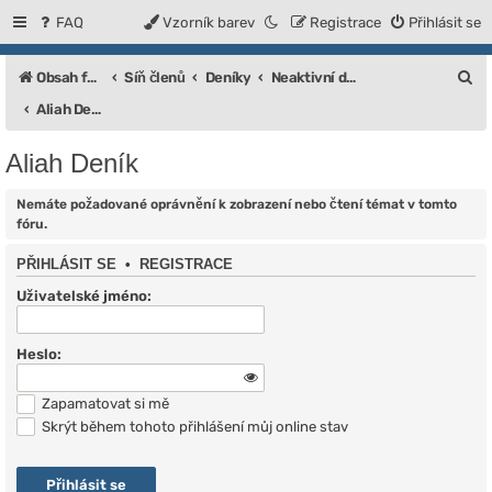
FAQ
Vzorník barev
Registrace
Přihlásit se
H
Obsah fóra
Síň členů
Deníky
Neaktivní deníky
l
Aliah Deník
e
Aliah Deník
d
a
Nemáte požadované oprávnění k zobrazení nebo čtení témat v tomto
fóru.
t
PŘIHLÁSIT SE
•
REGISTRACE
Uživatelské jméno:
Heslo:
Zapamatovat si mě
Skrýt během tohoto přihlášení můj online stav