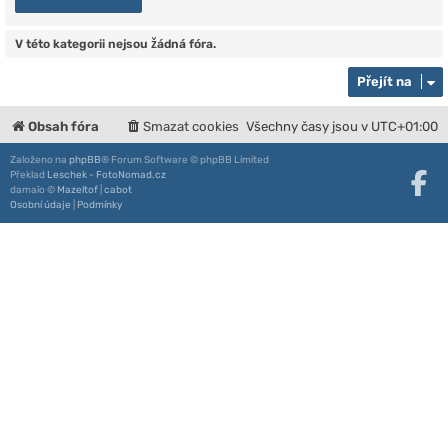
V této kategorii nejsou žádná fóra.
Přejít na
Obsah fóra
Smazat cookies
Všechny časy jsou v
UTC+01:00
Založeno na
phpBB
® Forum Software © phpBB Limited
Překlad
Leschek - FotoNomad.cz
damaïo ©
Mazeltof
|
cabot
Osobní údaje
|
Podmínky