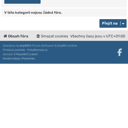
V této kategorii nejsou žádná fóra.
Přejít na
Obsah fóra
Smazat cookies
Všechny časy jsou v
UTC+01:00
Založeno na
phpBB
® Forum Software © phpBB Limited
Překlad
Leschek - FotoNomad.cz
damaïo ©
Mazeltof
|
cabot
Osobní údaje
|
Podmínky