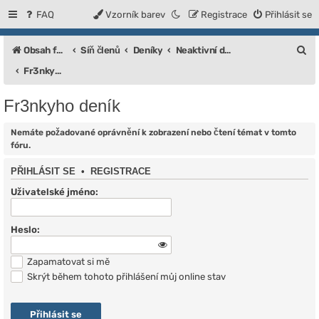
FAQ
Vzorník barev
Registrace
Přihlásit se
H
Obsah fóra
Síň členů
Deníky
Neaktivní deníky
l
Fr3nkyho deník
e
Fr3nkyho deník
d
a
Nemáte požadované oprávnění k zobrazení nebo čtení témat v tomto
fóru.
t
PŘIHLÁSIT SE
•
REGISTRACE
Uživatelské jméno:
Heslo:
Zapamatovat si mě
Skrýt během tohoto přihlášení můj online stav