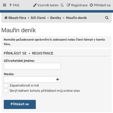
FAQ
Vzorník barev
Registrace
Přihlásit se
H
Obsah fóra
Síň členů
Deníky
Mauřin deník
l
Mauřin deník
e
d
Nemáte požadované oprávnění k zobrazení nebo čtení témat v tomto
fóru.
a
PŘIHLÁSIT SE
•
REGISTRACE
t
Uživatelské jméno:
Heslo:
Zapamatovat si mě
Skrýt během tohoto přihlášení můj online stav