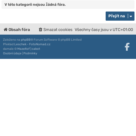
V této kategorii nejsou žádná fóra.
Přejít na
Obsah fóra
Smazat cookies
Všechny časy jsou v
UTC+01:00
Založeno na
phpBB
® Forum Software © phpBB Limited
Překlad
Leschek - FotoNomad.cz
damaïo ©
Mazeltof
|
cabot
Osobní údaje
|
Podmínky