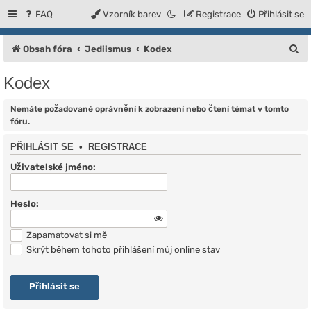
FAQ
Vzorník barev
Registrace
Přihlásit se
H
Obsah fóra
Jediismus
Kodex
l
Kodex
e
d
Nemáte požadované oprávnění k zobrazení nebo čtení témat v tomto
fóru.
a
PŘIHLÁSIT SE
•
REGISTRACE
t
Uživatelské jméno:
Heslo:
Zapamatovat si mě
Skrýt během tohoto přihlášení můj online stav