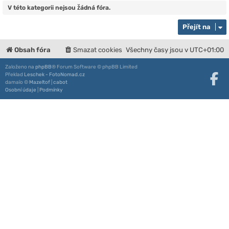
V této kategorii nejsou žádná fóra.
Přejít na
Obsah fóra
Smazat cookies
Všechny časy jsou v
UTC+01:00
Založeno na
phpBB
® Forum Software © phpBB Limited
Překlad
Leschek - FotoNomad.cz
damaïo ©
Mazeltof
|
cabot
Osobní údaje
|
Podmínky