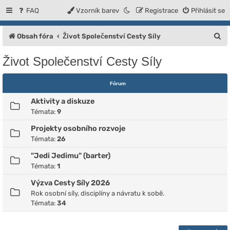
FAQ
Vzorník barev
Registrace
Přihlásit se
H
Obsah fóra
Život Společenství Cesty Síly
l
Život Společenství Cesty Síly
e
d
Fórum
a
Aktivity a diskuze
t
Témata:
9
Projekty osobního rozvoje
Témata:
26
"Jedi Jedimu" (barter)
Témata:
1
Výzva Cesty Síly 2026
Rok osobní síly, disciplíny a návratu k sobě.
Témata:
34