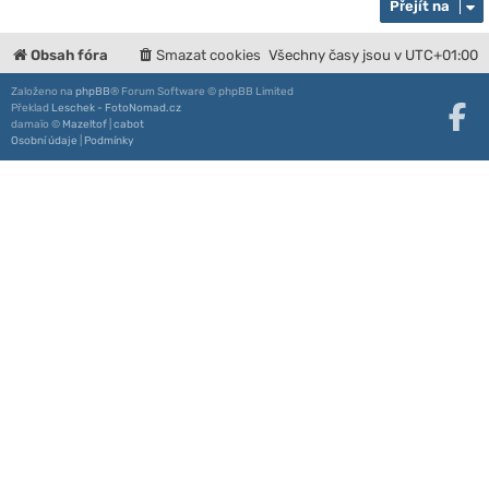
Přejít na
Obsah fóra
Smazat cookies
Všechny časy jsou v
UTC+01:00
Založeno na
phpBB
® Forum Software © phpBB Limited
Překlad
Leschek - FotoNomad.cz
damaïo ©
Mazeltof
|
cabot
Osobní údaje
|
Podmínky