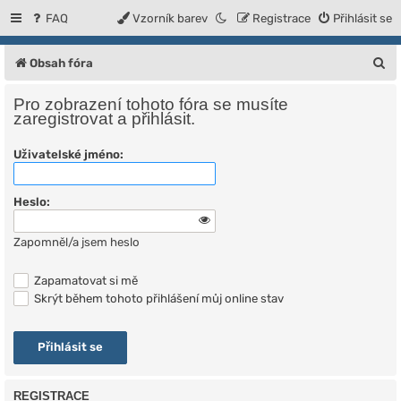
FAQ
Vzorník barev
Registrace
Přihlásit se
H
Obsah fóra
l
Pro zobrazení tohoto fóra se musíte
e
zaregistrovat a přihlásit.
d
Uživatelské jméno:
a
t
Heslo:
Zapomněl/a jsem heslo
Zapamatovat si mě
Skrýt během tohoto přihlášení můj online stav
REGISTRACE