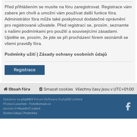
Před přihlášením se musíte na fóru zaregistrovat. Registrace vám
zabere jen chvíli a umožní vám používat další funkce fóra.
Administrátor fóra může také poskytnout dodatečné oprávnění
pro registrované uživatele. Před registrací se, prosím, seznamte
s našimi podmínkami pro použití a souvisejícími zásadami.
Ujistěte se, prosím, že jste se při procházení fórem seznámili se
všemi pravidly fóra.
Podmínky užití
|
Zásady ochrany osobních údajů
Registrace
Obsah fóra
Smazat cookies
Všechny časy jsou v
UTC+01:00
Založeno na
phpBB
® Forum Software © phpBB Limited
Překlad
Leschek - FotoNomad.cz
damaïo ©
Mazeltof
|
cabot
Osobní údaje
|
Podmínky