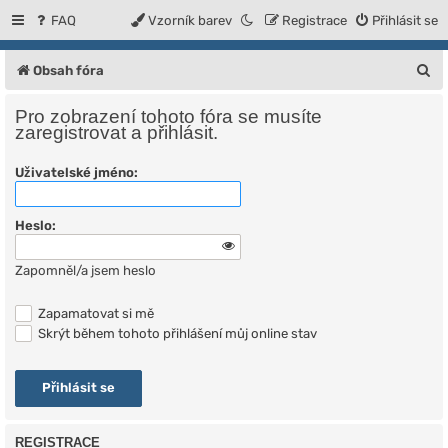
FAQ
Vzorník barev
Registrace
Přihlásit se
H
Obsah fóra
l
Pro zobrazení tohoto fóra se musíte
e
zaregistrovat a přihlásit.
d
Uživatelské jméno:
a
t
Heslo:
Zapomněl/a jsem heslo
Zapamatovat si mě
Skrýt během tohoto přihlášení můj online stav
REGISTRACE