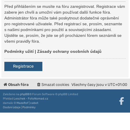
Před přihlášením se musíte na fóru zaregistrovat. Registrace vám
zabere jen chvíli a umožní vám používat další funkce fóra.
Administrátor fóra může také poskytnout dodatečné oprávnění
pro registrované uživatele. Před registrací se, prosím, seznamte
s našimi podmínkami pro použití a souvisejícími zásadami.
Ujistěte se, prosím, že jste se při procházení fórem seznámili se
všemi pravidly fóra.
Podmínky užití
|
Zásady ochrany osobních údajů
Registrace
Obsah fóra
Smazat cookies
Všechny časy jsou v
UTC+01:00
Založeno na
phpBB
® Forum Software © phpBB Limited
Překlad
Leschek - FotoNomad.cz
damaïo ©
Mazeltof
|
cabot
Osobní údaje
|
Podmínky